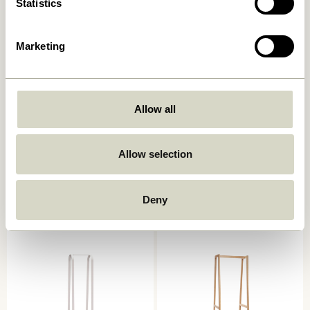
Statistics
Marketing
Allow all
Allow selection
Sui Kande Bubbles Klar
Sui Drikkeglas Bubbles Klar
199,00
kr.
42,00
kr.
Deny
Tilføj til kurv
Tilføj til kurv