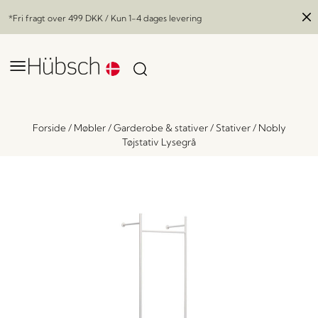
*Fri fragt over
499 DKK
/ Kun 1-4 dages levering
Forside
/
Møbler
/
Garderobe & stativer
/
Stativer
/
Nobly
Tøjstativ Lysegrå