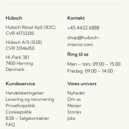
Hübsch
Kontakt
Hübsch Retail ApS (B2C)
+45 4422 6888
CVR 41732350
shop@hubsch-
Hübsch A/S (B2B)
interior.com
CVR 33146450
Ring til os
HI-Park 381
7400 Herning
Man – tors: 09:00 – 15:00
Danmark
Fredag: 09:00 – 14:00
Kundeservice
Vores univers
Handelsbetingelser
Nyheder
Levering og returnering
Om os
Privatlivspolitik
Messer
Cookiepolitik
Stories
B2B – Salgskontakter
Jobs
FAQ