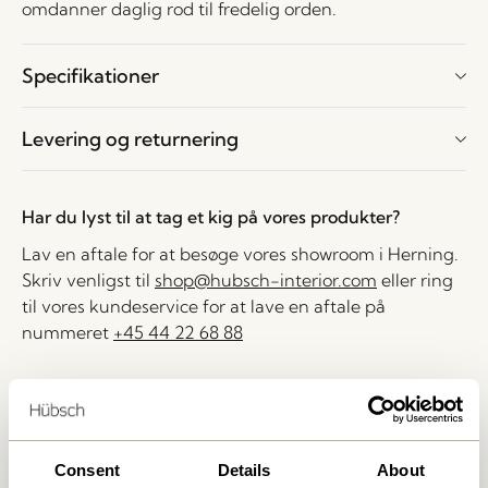
omdanner daglig rod til fredelig orden.
Specifikationer
Levering og returnering
Har du lyst til at tag et kig på vores produkter?
Lav en aftale for at besøge vores showroom i Herning.
Skriv venligst til
shop@hubsch-interior.com
eller ring
til vores kundeservice for at lave en aftale på
nummeret
+45 44 22 68 88
Levering indenfor 1-4 hverdage
30 dages returret
Fri fragt over
499 DKK
*
Consent
Details
About