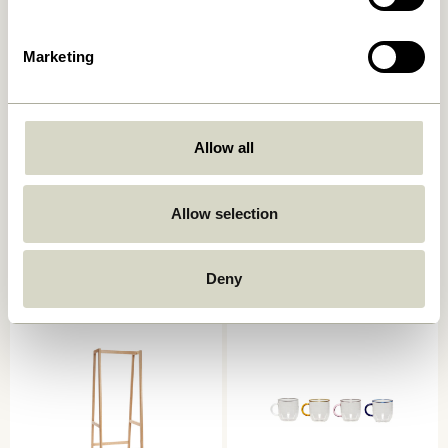
Marketing
Allow all
Sempre Tøjstativ
Loop Håndklædeholder
Grå/Olivengrøn
Lysegrå
Allow selection
2.099,00
kr.
309,00
kr.
Tilføj til kurv
Tilføj til kurv
Deny