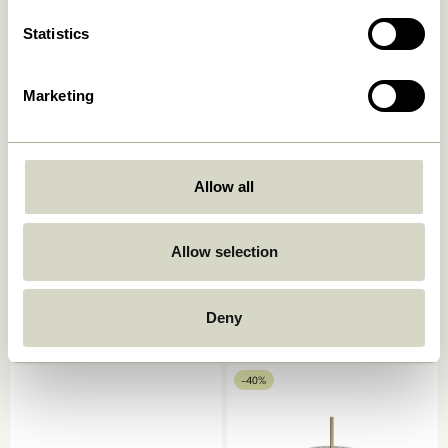
Tilføj til kurv
Tilføj til kurv
Statistics
-30%
Marketing
Allow all
Allow selection
Amare Skål Small Rødbrun
Amare Dyb Tallerken Brun
149,00
kr.
149,00
kr.
104,30
kr.
Deny
Tilføj til kurv
Tilføj til kurv
-40%