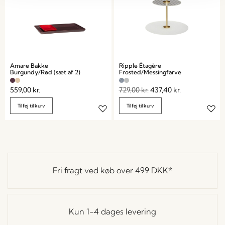
Amare Bakke
Ripple Étagère
Burgundy/Rød (sæt af 2)
Frosted/Messingfarve
559,00
kr.
729,00
kr.
437,40
kr.
Tilføj til kurv
Tilføj til kurv
Fri fragt ved køb over
499 DKK
*
Kun 1-4 dages levering