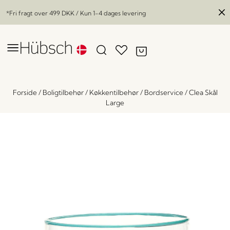
*Fri fragt over
499 DKK
/ Kun 1-4 dages levering
Forside
/
Boligtilbehør
/
Køkkentilbehør
/
Bordservice
/
Clea Skål
Large