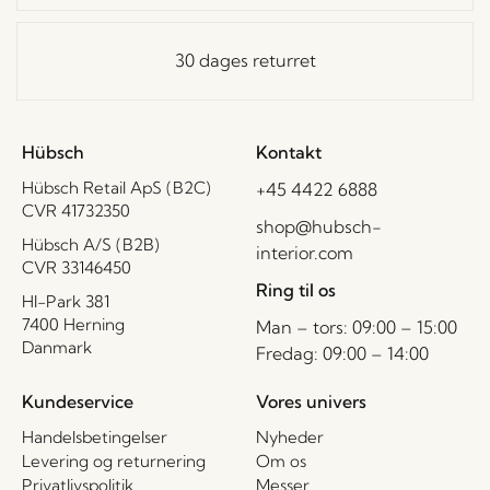
30 dages returret
Hübsch
Kontakt
Hübsch Retail ApS (B2C)
+45 4422 6888
CVR 41732350
shop@hubsch-
Hübsch A/S (B2B)
interior.com
CVR 33146450
Ring til os
HI-Park 381
7400 Herning
Man – tors: 09:00 – 15:00
Danmark
Fredag: 09:00 – 14:00
Kundeservice
Vores univers
Handelsbetingelser
Nyheder
Levering og returnering
Om os
Privatlivspolitik
Messer