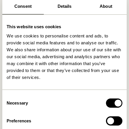
30 dages returret
Consent
Details
About
Fri fragt over
499 DKK
*
This website uses cookies
Relaterede varer
We use cookies to personalise content and ads, to
provide social media features and to analyse our traffic.
We also share information about your use of our site with
-30%
our social media, advertising and analytics partners who
may combine it with other information that you’ve
provided to them or that they’ve collected from your use
of their services.
Consent
Necessary
Selection
Sui Kande Bubbles Klar
Amare Skål Medium
Olivengrøn
Preferences
199,00
kr.
309,00
kr.
216,30
kr.