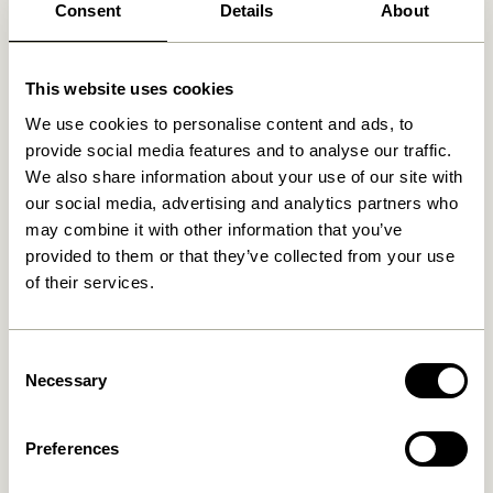
Consent
Details
About
30 dages returret
Fri fragt over
499 DKK
*
This website uses cookies
We use cookies to personalise content and ads, to
provide social media features and to analyse our traffic.
Relaterede varer
We also share information about your use of our site with
our social media, advertising and analytics partners who
may combine it with other information that you’ve
provided to them or that they’ve collected from your use
of their services.
Consent
Necessary
Selection
Ays Rullebord Mørkeblå
Forma Rullebord Natur
Preferences
2.049,00
kr.
2.049,00
kr.