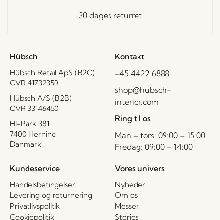
30 dages returret
Hübsch
Kontakt
Hübsch Retail ApS (B2C)
+45 4422 6888
CVR 41732350
shop@hubsch-
Hübsch A/S (B2B)
interior.com
CVR 33146450
Ring til os
HI-Park 381
7400 Herning
Man – tors: 09:00 – 15:00
Danmark
Fredag: 09:00 – 14:00
Kundeservice
Vores univers
Handelsbetingelser
Nyheder
Levering og returnering
Om os
Privatlivspolitik
Messer
Cookiepolitik
Stories