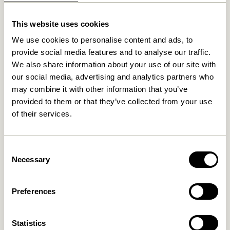
Relaterede varer
This website uses cookies
We use cookies to personalise content and ads, to
provide social media features and to analyse our traffic.
We also share information about your use of our site with
our social media, advertising and analytics partners who
may combine it with other information that you’ve
provided to them or that they’ve collected from your use
of their services.
Consent
Crayon Rullebord Natur
Crayon Rullebord
Necessary
Selection
Flerfarvet
2.299,00
kr.
2.299,00
kr.
Preferences
Tilføj til kurv
Tilføj til kurv
Statistics