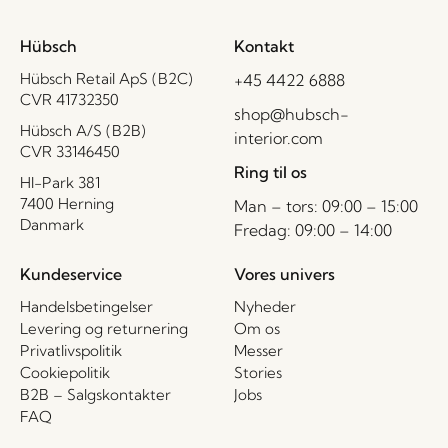
Hübsch
Kontakt
Hübsch Retail ApS (B2C)
+45 4422 6888
CVR 41732350
shop@hubsch-
Hübsch A/S (B2B)
interior.com
CVR 33146450
Ring til os
HI-Park 381
7400 Herning
Man – tors: 09:00 – 15:00
Danmark
Fredag: 09:00 – 14:00
Kundeservice
Vores univers
Handelsbetingelser
Nyheder
Levering og returnering
Om os
Privatlivspolitik
Messer
Cookiepolitik
Stories
B2B – Salgskontakter
Jobs
FAQ