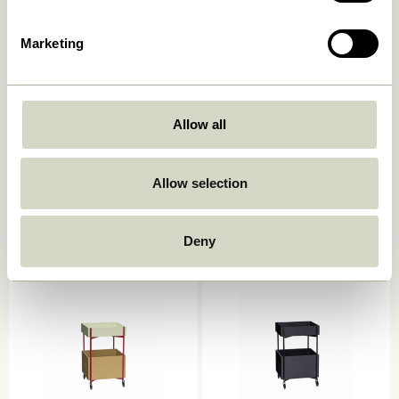
Marketing
Allow all
Push Rullebord Sort
Zephyr Rullebord Grøn
1.299,00
kr.
Allow selection
2.049,00
kr.
Tilføj til kurv
Tilføj til kurv
Deny