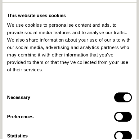
This website uses cookies
Relaterede varer
We use cookies to personalise content and ads, to
provide social media features and to analyse our traffic.
We also share information about your use of our site with
our social media, advertising and analytics partners who
may combine it with other information that you’ve
provided to them or that they’ve collected from your use
of their services.
Consent
Necessary
Selection
Ays Rullebord Mørkeblå
Forma Rullebord Natur
2.049,00
kr.
2.049,00
kr.
Preferences
Tilføj til kurv
Tilføj til kurv
Statistics