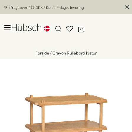
*Fri fragt over
499 DKK
/ Kun 1-4 dages levering
Forside
/
Crayon Rullebord Natur