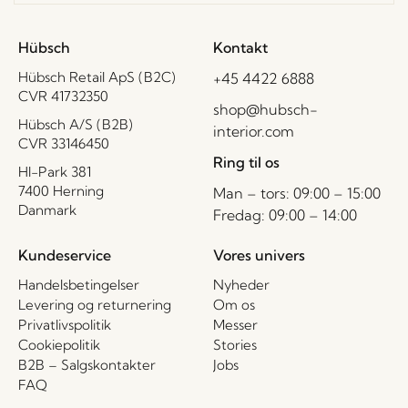
Hübsch
Kontakt
Hübsch Retail ApS (B2C)
+45 4422 6888
CVR 41732350
shop@hubsch-
Hübsch A/S (B2B)
interior.com
CVR 33146450
Ring til os
HI-Park 381
7400 Herning
Man – tors: 09:00 – 15:00
Danmark
Fredag: 09:00 – 14:00
Kundeservice
Vores univers
Handelsbetingelser
Nyheder
Levering og returnering
Om os
Privatlivspolitik
Messer
Cookiepolitik
Stories
B2B – Salgskontakter
Jobs
FAQ