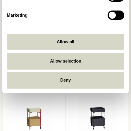
Marketing
Allow all
Push Rullebord Sort
Zephyr Rullebord Grøn
Allow selection
1.299,00
kr.
2.049,00
kr.
Tilføj til kurv
Tilføj til kurv
Deny