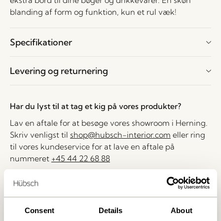
ekstra bord til dine bøger og drikkevarer. En skøn
blanding af form og funktion, kun et rul væk!
Specifikationer
Levering og returnering
Har du lyst til at tag et kig på vores produkter?
Lav en aftale for at besøge vores showroom i Herning.
Skriv venligst til
shop@hubsch-interior.com
eller ring
til vores kundeservice for at lave en aftale på
nummeret
+45 44 22 68 88
Levering indenfor 1-4 hverdage
30 dages returret
Consent
Details
About
Fri fragt over
499 DKK
*