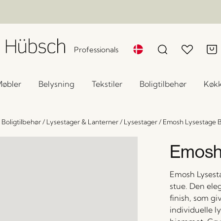
Professionals
øbler
Belysning
Tekstiler
Boligtilbehør
Køk
/
Boligtilbehør
/
Lysestager & Lanterner
/
Lysestager
/
Emosh Lysestage 
Emosh
Emosh Lysesta
stue. Den el
finish, som g
individuelle l