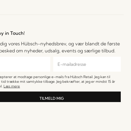
ay in Touch!
 dig vores Hübsch-nyhedsbrev, og vær blandt de første
å besked om nyheder, udsalg, events og særlige tilbud.
cepterer at modtage personlige e-mails fra Hübsch Retail. Jeg kan til
 tid trække mit samtykke tilbage. Jeg bekræfter, at jeg er mindst 15 år
l.
Læs mere
TILMELD MIG