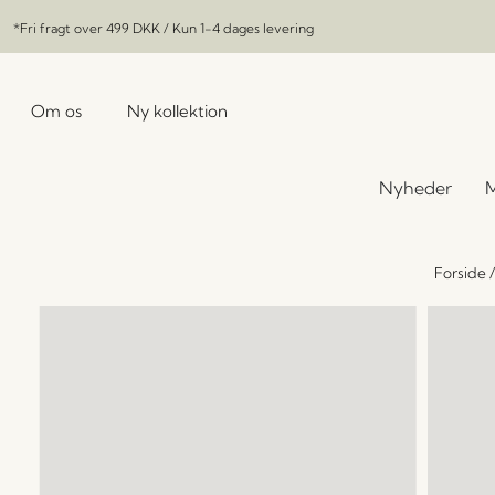
*Fri fragt over
499 DKK
/ Kun 1-4 dages levering
Om os
Ny kollektion
Nyheder
M
Forside