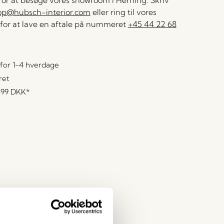
 for at besøge vores showroom i Herning. Skriv
op@hubsch-interior.com
eller ring til vores
for at lave en aftale på nummeret
+45 44 22 68
for 1-4 hverdage
ret
499 DKK
*