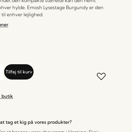
ndet den kompakte størrelse kan den nemt
nhver hylde. Emosh Lysestage Burgundy er den
til enhver lejlighed.
oner
Tilføj til kurv
 butik
l at tag et kig på vores produkter?