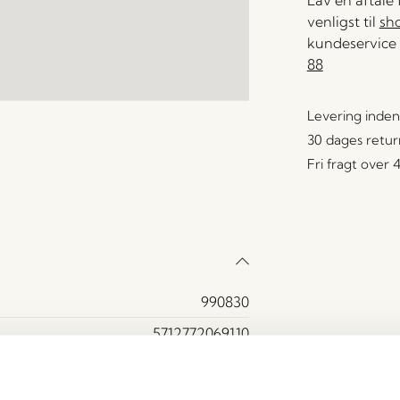
Lav en aftale
venligst til
sh
kundeservice 
88
Levering inden
30 dages retur
Fri fragt over
990830
5712772069110
Jern
Burgundy