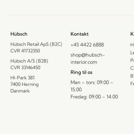
Hübsch
Kontakt
K
Hübsch Retail ApS (B2C)
+45 4422 6888
H
CVR 41732350
L
shop@hubsch-
P
Hübsch A/S (B2B)
interior.com
CVR 33146450
C
Ring til os
B
HI-Park 381
Man – tors: 09:00 –
F
7400 Herning
15:00
Danmark
Fredag: 09:00 – 14:00