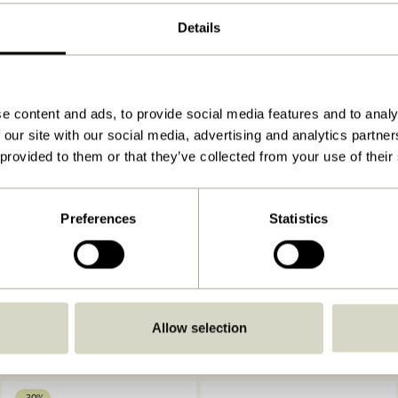
13x3xh4cm
Details
500
Ja
e content and ads, to provide social media features and to analy
Se vejledning
 our site with our social media, advertising and analytics partn
Indendørs
 provided to them or that they’ve collected from your use of their
Preferences
Statistics
Allow selection