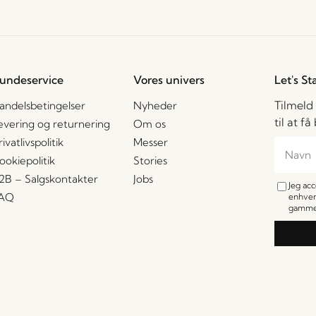
undeservice
Vores univers
Let's St
Tilmeld
andelsbetingelser
Nyheder
til at f
evering og returnering
Om os
rivatlivspolitik
Messer
ookiepolitik
Stories
2B – Salgskontakter
Jobs
Jeg ac
AQ
enhver
gamme