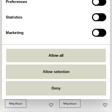
Preferences
Area Loungestol Lysegrå
Area Loungestol Petrol
5.499,00
kr.
5.499,00
kr.
Statistics
Tilføj til kurv
Tilføj til kurv
Marketing
Allow all
Allow selection
Heritage
Eyrie Loungestol Brun
Deny
Lænestol/Fodskammel
Natur/Beige
4.999,00
kr.
4.449,00
kr.
Tilføj til kurv
Tilføj til kurv