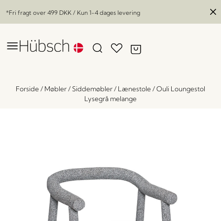
*Fri fragt over
499 DKK
/ Kun 1-4 dages levering
Forside
/
Møbler
/
Siddemøbler
/
Lænestole
/
Ouli Loungestol
Lysegrå melange