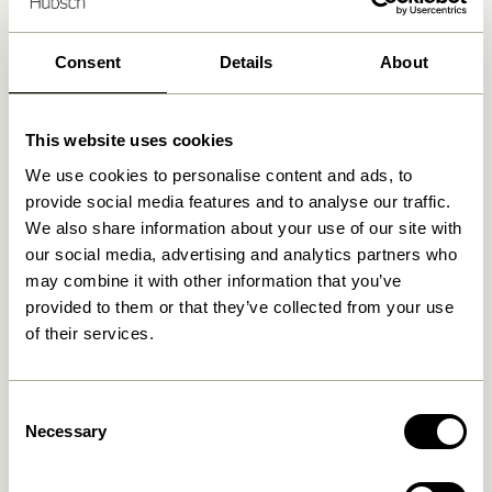
nummeret
+45 44 22 68 88
Consent
Details
About
Levering indenfor 1-4 hverdage
30 dages returret
Fri fragt over
499 DKK
*
This website uses cookies
We use cookies to personalise content and ads, to
provide social media features and to analyse our traffic.
We also share information about your use of our site with
Relaterede varer
our social media, advertising and analytics partners who
may combine it with other information that you’ve
provided to them or that they’ve collected from your use
of their services.
Consent
Necessary
Selection