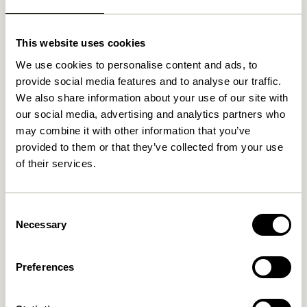
30 dages returret
Fri fragt over
499 DKK
*
This website uses cookies
We use cookies to personalise content and ads, to
provide social media features and to analyse our traffic.
Relaterede varer
We also share information about your use of our site with
our social media, advertising and analytics partners who
may combine it with other information that you’ve
provided to them or that they’ve collected from your use
of their services.
Consent
Necessary
Selection
Disco Reol Small Natur
Long Reol Natur
Preferences
2.299,00
kr.
3.499,00
kr.