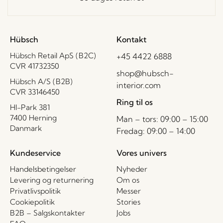
Hübsch
Kontakt
Hübsch Retail ApS (B2C)
+45 4422 6888
CVR 41732350
shop@hubsch-
Hübsch A/S (B2B)
interior.com
CVR 33146450
Ring til os
HI-Park 381
7400 Herning
Man – tors: 09:00 – 15:00
Danmark
Fredag: 09:00 – 14:00
Kundeservice
Vores univers
Handelsbetingelser
Nyheder
Levering og returnering
Om os
Privatlivspolitik
Messer
Cookiepolitik
Stories
B2B – Salgskontakter
Jobs