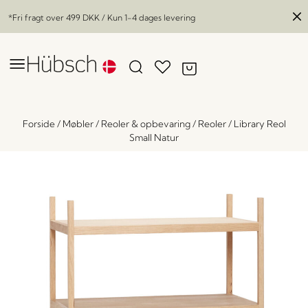
*Fri fragt over
499 DKK
/ Kun 1-4 dages levering
Forside
/
Møbler
/
Reoler & opbevaring
/
Reoler
/
Library Reol
Small Natur