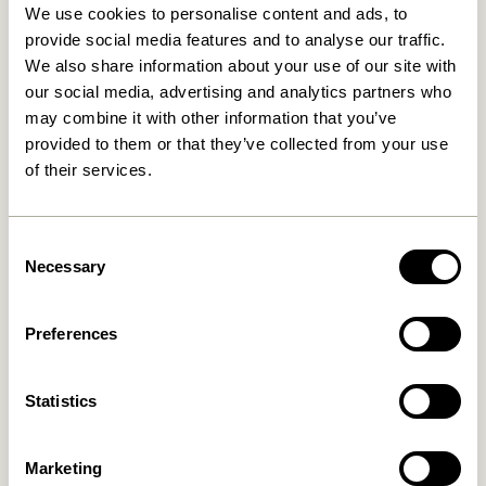
We use cookies to personalise content and ads, to
provide social media features and to analyse our traffic.
We also share information about your use of our site with
our social media, advertising and analytics partners who
may combine it with other information that you’ve
provided to them or that they’ve collected from your use
of their services.
Disco Reol Small Natur
Momentum Skænk Natur
4.849,00
kr.
Consent
3.499,00
kr.
Necessary
Selection
Tilføj til kurv
Tilføj til kurv
Preferences
Statistics
Marketing