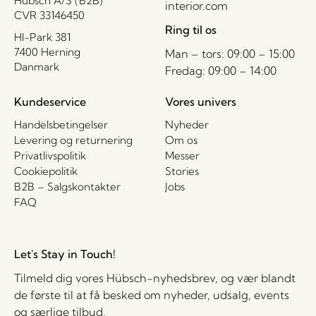
Hübsch A/S (B2B)
interior.com
CVR 33146450
Ring til os
HI-Park 381
7400 Herning
Man – tors: 09:00 – 15:00
Danmark
Fredag: 09:00 – 14:00
Kundeservice
Vores univers
Handelsbetingelser
Nyheder
Levering og returnering
Om os
Privatlivspolitik
Messer
Cookiepolitik
Stories
B2B – Salgskontakter
Jobs
FAQ
Let's Stay in Touch!
Tilmeld dig vores Hübsch-nyhedsbrev, og vær blandt
de første til at få besked om nyheder, udsalg, events
og særlige tilbud.