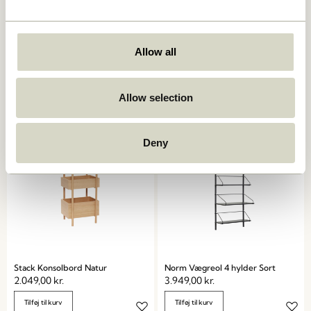
Heritage Reol Large Natur
Solution Sidebord Natur
Allow all
1.849,00
kr.
5.499,00
kr.
Allow selection
Tilføj til kurv
Tilføj til kurv
Deny
Stack Konsolbord Natur
Norm Vægreol 4 hylder Sort
2.049,00
kr.
3.949,00
kr.
Tilføj til kurv
Tilføj til kurv