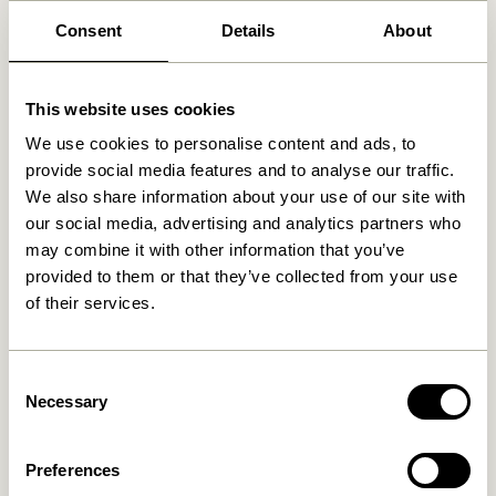
30 dages returret
Consent
Details
About
Fri fragt over
499 DKK
*
This website uses cookies
We use cookies to personalise content and ads, to
Relaterede varer
provide social media features and to analyse our traffic.
We also share information about your use of our site with
our social media, advertising and analytics partners who
may combine it with other information that you’ve
provided to them or that they’ve collected from your use
of their services.
Consent
Necessary
Selection
Gap Magasinholder Natur
Inbetween Magasinholder
Lysegrå
1.299,00
kr.
Preferences