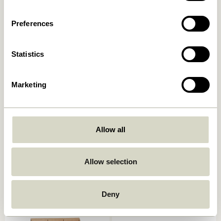
Ajouter au panier
Ajouter au panier
Preferences
Statistics
Marketing
Faye Panier Airy
Ontop Pots à suspendre
Allow all
Beige/Marron/Maroon
Blanc
469,00
kr.
319,00
kr.
Allow selection
Ajouter au panier
Ajouter au panier
Deny