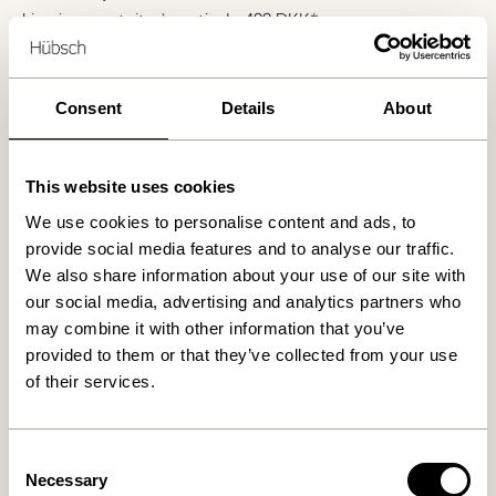
Livraison gratuite à partir de
499 DKK
*
Consent
Details
About
Produits similaires
This website uses cookies
We use cookies to personalise content and ads, to
provide social media features and to analyse our traffic.
We also share information about your use of our site with
our social media, advertising and analytics partners who
may combine it with other information that you’ve
provided to them or that they’ve collected from your use
of their services.
Bloom Pots à suspendre
Bloom Pots à suspendre
Large Marron (set de 3)
Large Khaki (set de 3)
Consent
1.149,00
kr.
1.149,00
kr.
Necessary
Selection