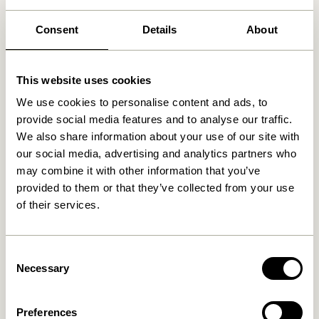
Produits similaires
Consent
Details
About
This website uses cookies
We use cookies to personalise content and ads, to
provide social media features and to analyse our traffic.
We also share information about your use of our site with
our social media, advertising and analytics partners who
may combine it with other information that you’ve
provided to them or that they’ve collected from your use
Heritage Fauteuil/Repose-
Forma Meuble à chaussures
of their services.
pied Naturel/Beige
Naturel
4.449,00
kr.
3.599,00
kr.
Ajouter au panier
Ajouter au panier
Consent
Necessary
Selection
Preferences