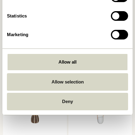
Statistics
Marketing
Bloom Pots à suspendre
Bloom Pots à suspendre
Large Marron (set de 3)
Large Khaki (set de 3)
1.149,00
kr.
1.149,00
kr.
Allow all
Ajouter au panier
Ajouter au panier
Allow selection
Deny