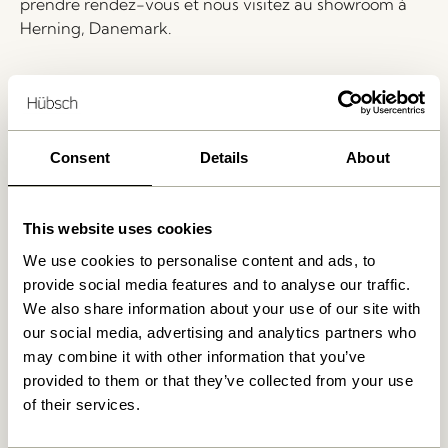
prendre rendez-vous et nous visitez au showroom à
Herning, Danemark.
Livraison 1-4 jours ouvrables
Retour 30 jours
Livraison gratuite à partir de
499 DKK
*
Consent
Details
About
This website uses cookies
Produits similaires
We use cookies to personalise content and ads, to
provide social media features and to analyse our traffic.
We also share information about your use of our site with
our social media, advertising and analytics partners who
may combine it with other information that you’ve
provided to them or that they’ve collected from your use
of their services.