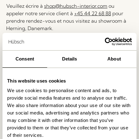
Veuillez écrire à
shop@hubsch-interior.com
ou
appeler notre service client à
+45 44 22 68 88
pour
prendre rendez-vous et nous visitez au showroom à
Herning, Danemark.
Livraison 1-4 jours ouvrables
Retour 30 jours
Consent
Details
About
Livraison gratuite à partir de
499 DKK
*
This website uses cookies
We use cookies to personalise content and ads, to
Produits similaires
provide social media features and to analyse our traffic.
We also share information about your use of our site with
our social media, advertising and analytics partners who
NOUVEAUTÉ
may combine it with other information that you’ve
provided to them or that they’ve collected from your use
of their services.