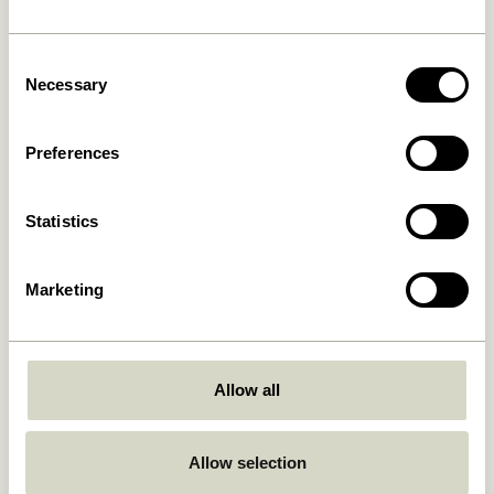
Consent
Necessary
Selection
Arch Chaises de salle à
Hock Chaises de salle à
manger Gris clair
manger Naturel/Vert
Preferences
1.849,00
kr.
1.799,00
kr.
Ajouter au panier
Ajouter au panier
Statistics
Marketing
Allow all
Allow selection
Arch Chaises de salle à
Oblique Chaises de salle à