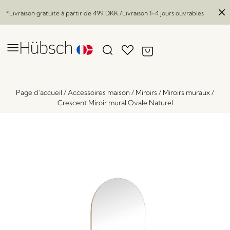
*Livraison gratuite à partir de
499 DKK
/Livraison 1-4 jours ouvrables
Page d'accueil
/
Accessoires maison
/
Miroirs
/
Miroirs muraux
/
Crescent Miroir mural Ovale Naturel