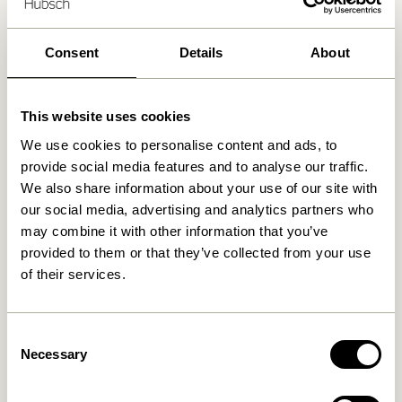
Retour 30 jours
Livraison gratuite à partir de
499 DKK
*
Consent
Details
About
Produits similaires
This website uses cookies
We use cookies to personalise content and ads, to
provide social media features and to analyse our traffic.
We also share information about your use of our site with
our social media, advertising and analytics partners who
may combine it with other information that you’ve
provided to them or that they’ve collected from your use
of their services.
Consent
Still Miroir Naturel
Forma Miroir Naturel
Necessary
Selection
1.649,00
kr.
1.099,00
kr.
Ajouter au panier
Ajouter au panier