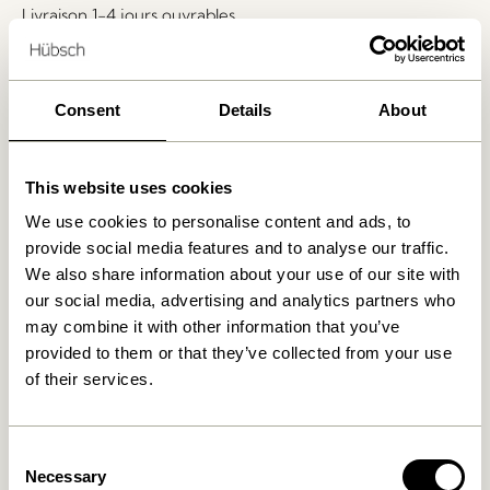
Livraison 1-4 jours ouvrables
Retour 30 jours
Livraison gratuite à partir de
499 DKK
*
Consent
Details
About
Produits similaires
This website uses cookies
We use cookies to personalise content and ads, to
provide social media features and to analyse our traffic.
We also share information about your use of our site with
our social media, advertising and analytics partners who
may combine it with other information that you’ve
provided to them or that they’ve collected from your use
of their services.
Consent
Lote Vase Sable
Orbit Vases Ambre/Vert
Necessary
Clair/Bleu (set de 3)
Selection