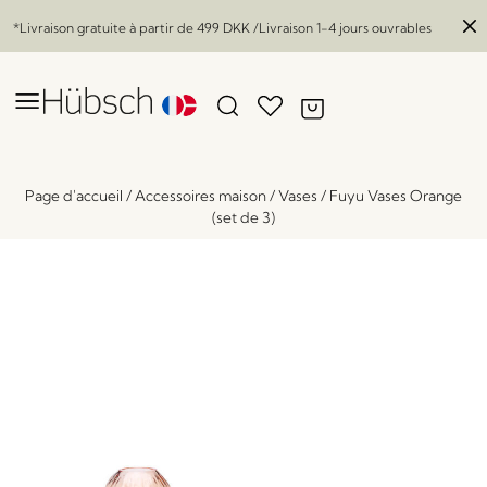
*Livraison gratuite à partir de
499 DKK
/Livraison 1-4 jours ouvrables
Page d'accueil
/
Accessoires maison
/
Vases
/
Fuyu Vases Orange
(set de 3)