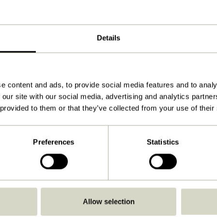
ø12xh39cm ø15xh28 ø21xh20
3800,3600,5100
Details
4.550
Voir les instructions
Oui
e content and ads, to provide social media features and to analy
 our site with our social media, advertising and analytics partn
Oui
 provided to them or that they’ve collected from your use of their
Oui
À l'intérieur
Preferences
Statistics
Non
Allow selection