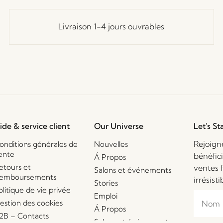
Livraison 1-4 jours ouvrables
ide & service client
Our Universe
Let's St
Rejoign
onditions générales de
Nouvelles
ente
bénéfic
Á Propos
etours et
ventes 
Salons et événements
emboursements
irrésisti
Stories
olitique de vie privée
Emploi
estion des cookies
Á Propos
2B – Contacts
Salons et événements