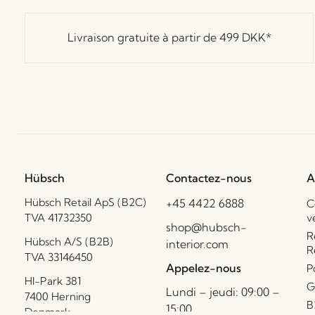
Livraison gratuite à partir de
499 DKK
*
Hübsch
Contactez-nous
A
Hübsch Retail ApS (B2C)
+45 4422 6888
C
TVA 41732350
v
shop@hubsch-
R
Hübsch A/S (B2B)
interior.com
R
TVA 33146450
Appelez-nous
P
HI-Park 381
G
Lundi – jeudi: 09:00 –
7400 Herning
B
15:00
Denmark