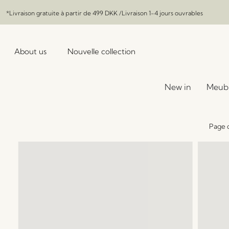
*Livraison gratuite à partir de
499 DKK
/Livraison 1-4 jours ouvrables
About us
Nouvelle collection
New in
Meub
Page d