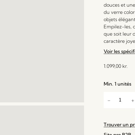
douces et une
du verre color
objets élégant
Empilez-les, d
que soit leur 
caractère joye
Voir les spécif
1.099,00
kr.
Min. 1 unités
Trouver un p
Site pro B2B