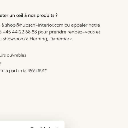
ter un œil à nos produits ?
e à
shop@hubsch-interior.com
ou appeler notre
 à
+45 44 22 68 88
pour prendre rendez-vous et
au showroom à Herning, Danemark.
ours ouvrables
s
ite à partir de
499 DKK
*