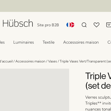
Site pro B2B
les
Luminaires
Textile
Accessoires maison
C
'accueil
/
Accessoires maison
/
Vases
/
Triple Vases Vert/Transparent (se
Triple
(set de
Verres sculpt
Triples** invit
nuances tonal