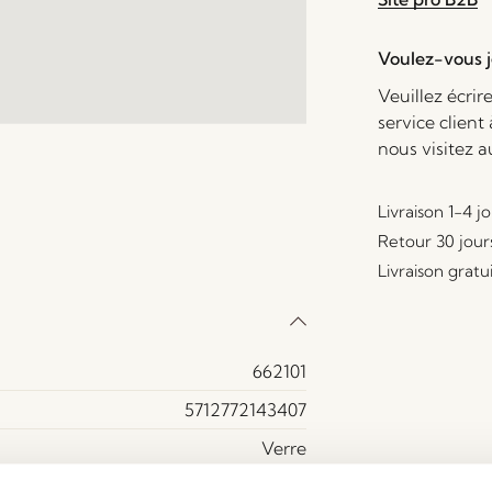
Voulez-vous je
Veuillez écrir
service client
nous visitez 
Livraison 1-4 j
Retour 30 jour
Livraison gratu
662101
5712772143407
Verre
ansparent, Vert foncé, Vert, Vert Clair