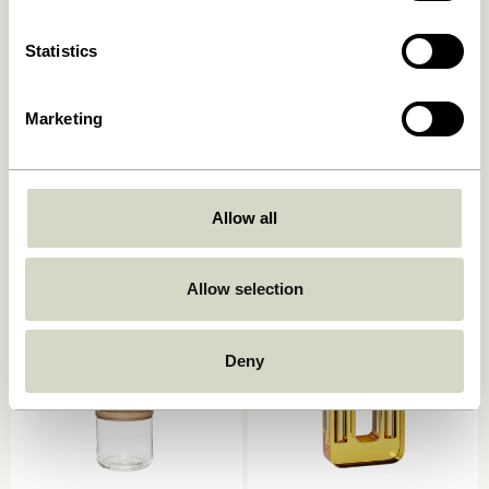
Statistics
Marketing
Deux Pots Maroon/Bleu (set
Deux Pots Vert Clair/Sable
de 2)
(set de 2)
Allow all
859,00
kr.
859,00
kr.
Ajouter au panier
Ajouter au panier
Allow selection
Deny