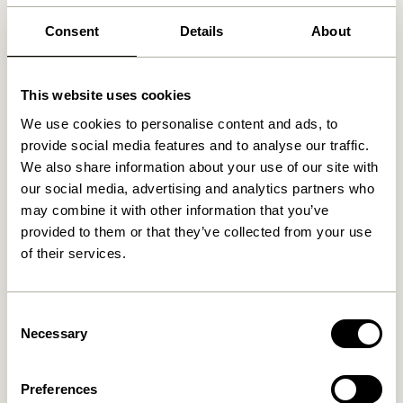
Produits similaires
Consent
Details
About
This website uses cookies
We use cookies to personalise content and ads, to
provide social media features and to analyse our traffic.
We also share information about your use of our site with
our social media, advertising and analytics partners who
may combine it with other information that you’ve
provided to them or that they’ve collected from your use
of their services.
Lote Vase Sable
Fuyu Vases Orange (set de
3)
469,00
kr.
529,00
kr.
Consent
Ajouter au panier
Ajouter au panier
Necessary
Selection
Preferences