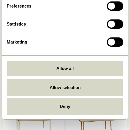
Preferences
Statistics
Marketing
Oblique Table à manger
Acorn Table à manger
Ronde Olive
Naturel
Allow all
6.249,00
kr.
6.599,00
kr.
Allow selection
Ajouter au panier
Ajouter au panier
Deny