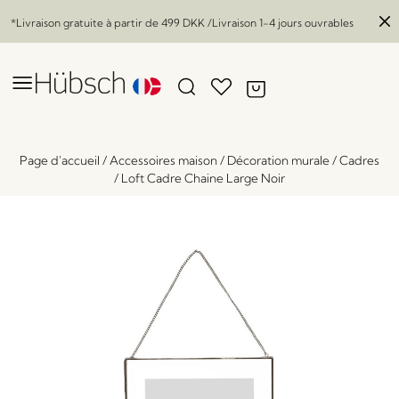
*Livraison gratuite à partir de
499 DKK
/Livraison 1-4 jours ouvrables
Page d'accueil
/
Accessoires maison
/
Décoration murale
/
Cadres
/
Loft Cadre Chaine Large Noir