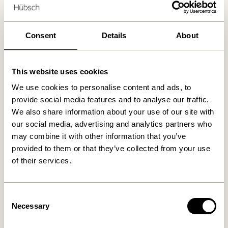
Produits similaires
Consent
Details
About
This website uses cookies
We use cookies to personalise content and ads, to
provide social media features and to analyse our traffic.
We also share information about your use of our site with
our social media, advertising and analytics partners who
may combine it with other information that you’ve
provided to them or that they’ve collected from your use
of their services.
Hübsch x Peléton – A Bit
Hübsch x Peléton – Abstract
Crabby by Stephie Cardona
Collage 02 by Karolina
Székely
549,00
kr.
1.299,00
kr.
Consent
Ajouter au panier
Ajouter au panier
Necessary
Selection