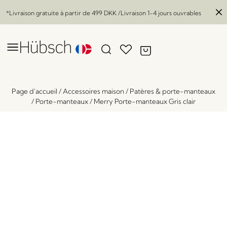
*Livraison gratuite à partir de
499 DKK
/Livraison 1-4 jours ouvrables
Page d'accueil
/
Accessoires maison
/
Patères & porte-manteaux
/
Porte-manteaux
/
Merry Porte-manteaux Gris clair