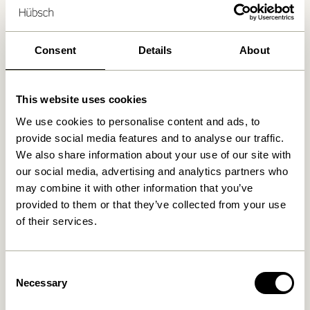
Consent
Details
About
Produits similaires
This website uses cookies
We use cookies to personalise content and ads, to
provide social media features and to analyse our traffic.
We also share information about your use of our site with
our social media, advertising and analytics partners who
may combine it with other information that you’ve
provided to them or that they’ve collected from your use
of their services.
Cosplay Porte-manteaux
Cosplay Porte-manteaux
Naturel
Naturel
Consent
279,00
kr.
559,00
kr.
Necessary
Selection
Ajouter au panier
Ajouter au panier