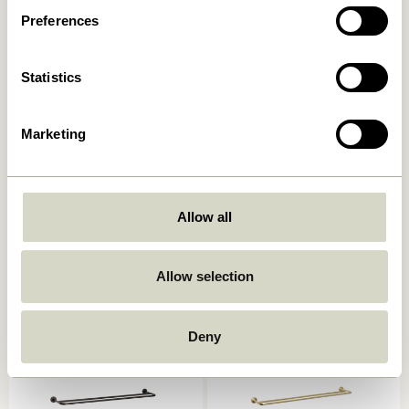
Preferences
-20%
Statistics
Marketing
Shack Porte-revues Rouge
Shack Porte-revues Noir
Allow all
1.049,00
kr.
839,20
kr.
1.049,00
kr.
Ajouter au panier
Ajouter au panier
Allow selection
Deny