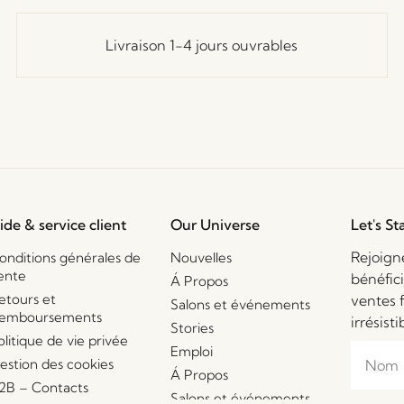
Livraison 1-4 jours ouvrables
ide & service client
Our Universe
Let's St
Rejoign
onditions générales de
Nouvelles
ente
bénéfic
Á Propos
etours et
ventes 
Salons et événements
emboursements
irrésisti
Stories
olitique de vie privée
Emploi
estion des cookies
Á Propos
2B – Contacts
Salons et événements