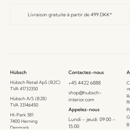
Livraison gratuite à partir de
499 DKK
*
Hübsch
Contactez-nous
A
Hübsch Retail ApS (B2C)
+45 4422 6888
C
TVA 41732350
v
shop@hubsch-
R
Hübsch A/S (B2B)
interior.com
R
TVA 33146450
Appelez-nous
P
HI-Park 381
G
Lundi – jeudi: 09:00 –
7400 Herning
B
15:00
Denmark