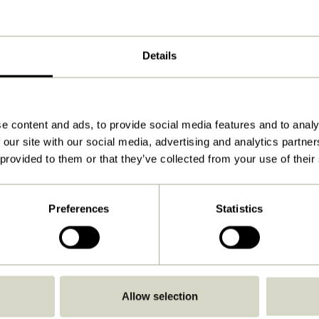
Noir
80x3,5xh14cm
Details
1.000
Voir les instructions
À l'intérieur
e content and ads, to provide social media features and to analy
 our site with our social media, advertising and analytics partn
 provided to them or that they’ve collected from your use of their
Preferences
Statistics
Allow selection