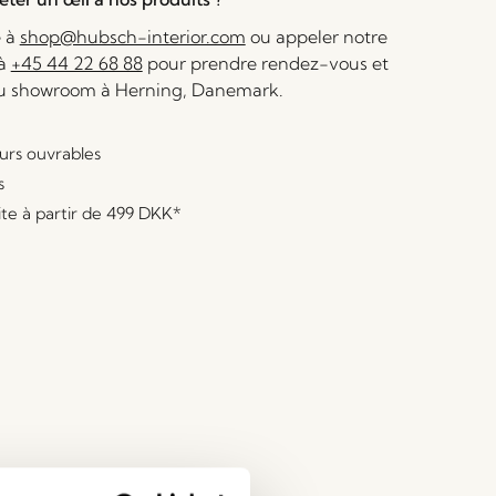
e à
shop@hubsch-interior.com
ou appeler notre
 à
+45 44 22 68 88
pour prendre rendez-vous et
au showroom à Herning, Danemark.
ours ouvrables
s
ite à partir de
499 DKK
*