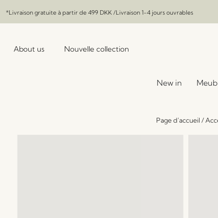
*Livraison gratuite à partir de
499 DKK
/Livraison 1-4 jours ouvrables
About us
Nouvelle collection
New in
Meub
Page d'accueil
/
Acc