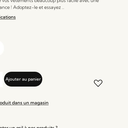
 vos vêtements beaucoup plus facile avec une
ance ! Adoptez-le et essayez ..
ications
Ajouter au panier
roduit dans un magasin
ter un œil à nos produits ?