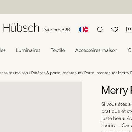
Site pro B2B
les
Luminaires
Textile
Accessoires maison
C
essoires maison
/
Patères & porte-manteaux
/
Porte-manteaux
/
Merry 
Merry 
Si vous êtes 
pratique et s
juste beau. Av
sourire … Car