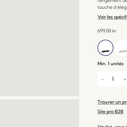
rangement de
touche d’élég
Voir les spécif
699,00
kr.
Min. 1 unités
Trouver un p
Site pro B2B
Voulez-vous je