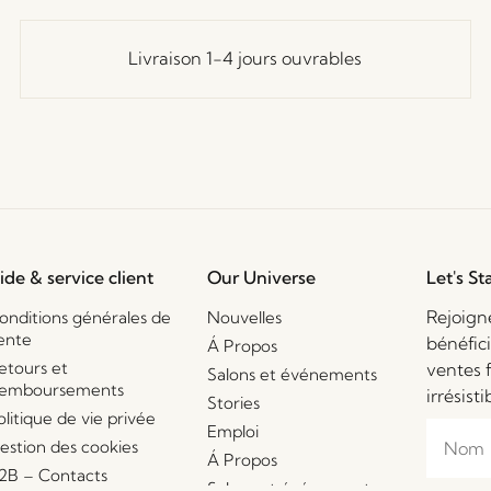
Livraison 1-4 jours ouvrables
ide & service client
Our Universe
Let's St
Rejoign
onditions générales de
Nouvelles
ente
bénéfic
Á Propos
etours et
ventes 
Salons et événements
emboursements
irrésisti
Stories
olitique de vie privée
Emploi
estion des cookies
Á Propos
2B – Contacts
Salons et événements