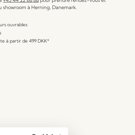
 à
+45 44 22 68 88
pour prendre rendez-vous et
au showroom à Herning, Danemark.
ours ouvrables
s
ite à partir de
499 DKK
*