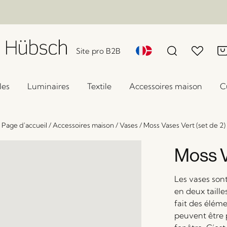
Site pro B2B
les
Luminaires
Textile
Accessoires maison
C
Page d'accueil
/
Accessoires maison
/
Vases
/
Moss Vases Vert (set de 2)
Moss V
Les vases son
en deux taille
fait des élém
peuvent être p