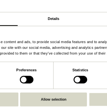
ø19xh29, ø18xh38cm
5500, 6500
Details
3.300
Voir les instructions
Oui
e content and ads, to provide social media features and to analy
 our site with our social media, advertising and analytics partn
Non
 provided to them or that they’ve collected from your use of their
Oui
À l'intérieur
Preferences
Statistics
Oui
Allow selection