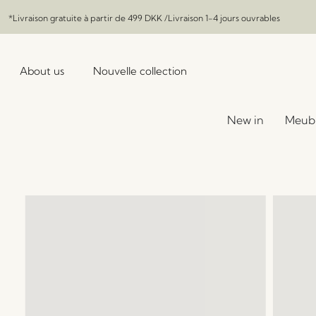
*Livraison gratuite à partir de
499 DKK
/Livraison 1-4 jours ouvrables
About us
Nouvelle collection
New in
Meub