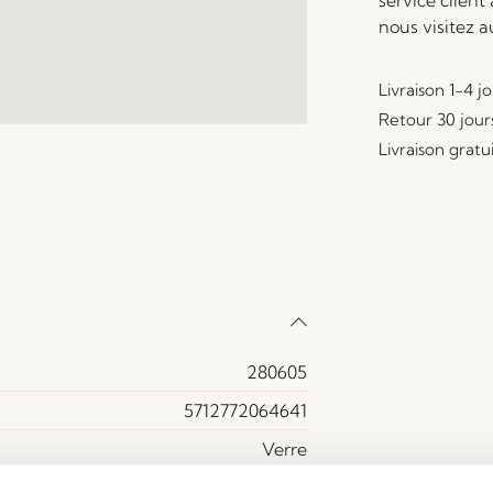
service client
nous visitez 
Livraison 1-4 j
Retour 30 jour
Livraison gratu
280605
5712772064641
Verre
Vert