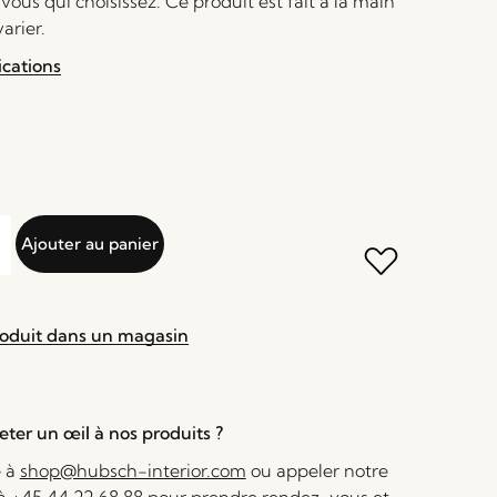
 vous qui choisissez. Ce produit est fait à la main
arier.
ications
Ajouter au panier
roduit dans un magasin
ter un œil à nos produits ?
e à
shop@hubsch-interior.com
ou appeler notre