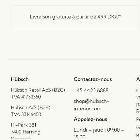
Livraison gratuite à partir de
499 DKK
*
Hübsch
Contactez-nous
A
Hübsch Retail ApS (B2C)
+45 4422 6888
C
TVA 41732350
v
shop@hubsch-
R
Hübsch A/S (B2B)
interior.com
R
TVA 33146450
Appelez-nous
P
HI-Park 381
G
Lundi – jeudi: 09:00 –
7400 Herning
B
15:00
Denmark