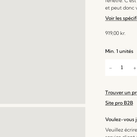
fenêtre. C’est
et peut donc v
Voir les spécif
919,00
kr.
Min. 1 unités
Trouver un p
Site pro B2B
Voulez-vous je
Veuillez écrir