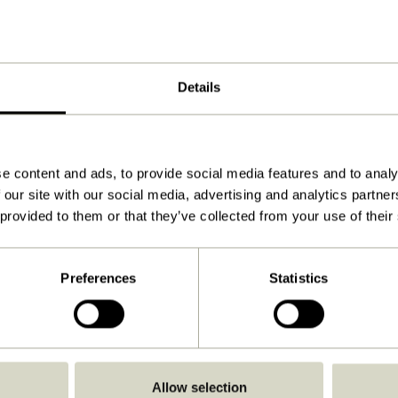
ø25xh34cm
1.850
Télécharger
Details
Voir les instructions
6,0
e content and ads, to provide social media features and to analy
E14
 our site with our social media, advertising and analytics partn
IP20
 provided to them or that they’ve collected from your use of their
C
Avec câble / connecteur
Preferences
Statistics
Non
Non
Oui
Allow selection