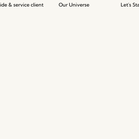
ide & service client
Our Universe
Let's St
Rejoign
onditions générales de
Nouvelles
ente
bénéfic
Á Propos
etours et
ventes 
Salons et événements
emboursements
irrésisti
Stories
olitique de vie privée
Emploi
estion des cookies
Á Propos
2B – Contacts
Salons et événements
Je s
AQ
Hübsc
tout 
enco