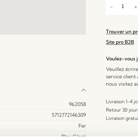
Trouver un p
Site pro B2B
Voulez-vous je
Veuillez écrir
service client
nous visitez 
Livraison 1-4 j
962058
Retour 30 jour
5712772146309
Livraison gratu
Fer
Bleu Glacé