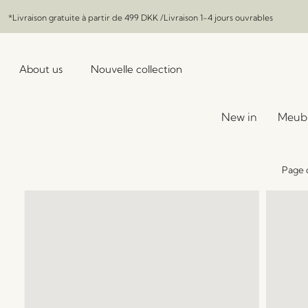
*Livraison gratuite à partir de
499 DKK
/Livraison 1-4 jours ouvrables
About us
Nouvelle collection
New in
Meub
Page 