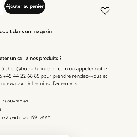
Ajouter au panier
roduit dans un magasin
ter un œil à nos produits ?
e à
shop@hubsch-interior.com
ou appeler notre
 à
+45 44 22 68 88
pour prendre rendez-vous et
au showroom à Herning, Danemark.
ours ouvrables
s
ite à partir de
499 DKK
*