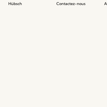
Hübsch
Contactez-nous
A
Hübsch Retail ApS (B2C)
+45 4422 6888
C
TVA 41732350
v
shop@hubsch-
R
Hübsch A/S (B2B)
interior.com
R
TVA 33146450
Appelez-nous
P
HI-Park 381
G
Lundi – jeudi: 09:00 –
7400 Herning
B
15:00
Denmark
F
Vendrei: 09:00 – 14:00