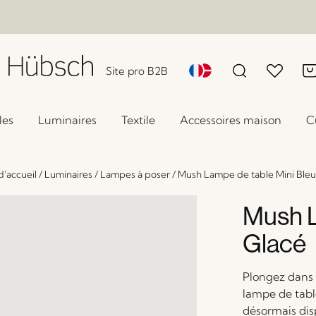
Site pro B2B
les
Luminaires
Textile
Accessoires maison
C
d'accueil
/
Luminaires
/
Lampes à poser
/
Mush Lampe de table Mini Bleu
Mush L
Glacé
Plongez dans 
lampe de tabl
désormais dis