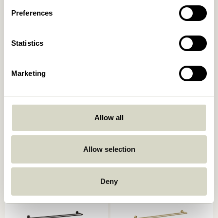
Preferences
-20%
Statistics
Marketing
Shack Porte-revues Rouge
Shack Porte-revues Noir
Allow all
1.049,00
kr.
839,20
kr.
1.049,00
kr.
Allow selection
Ajouter au panier
Ajouter au panier
Deny