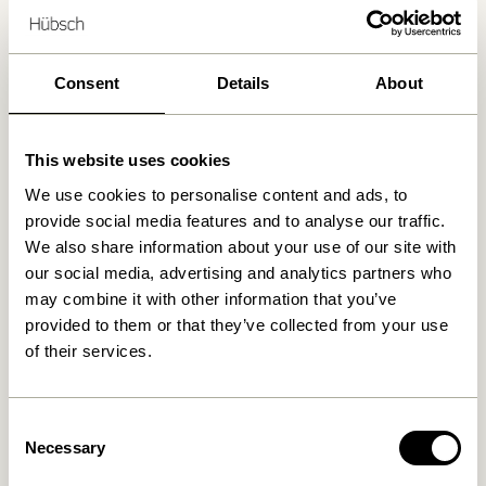
Livraison gratuite à partir de
499 DKK
*
Consent
Details
About
Produits similaires
This website uses cookies
We use cookies to personalise content and ads, to
provide social media features and to analyse our traffic.
We also share information about your use of our site with
our social media, advertising and analytics partners who
may combine it with other information that you’ve
provided to them or that they’ve collected from your use
of their services.
Cosplay Porte-manteaux
Cosplay Porte-manteaux
Naturel
Naturel
Consent
279,00
kr.
559,00
kr.
Necessary
Selection
Ajouter au panier
Ajouter au panier