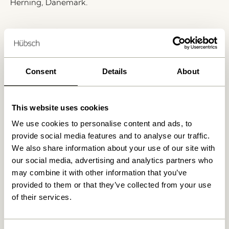
Herning, Danemark.
Livraison 1-4 jours ouvrables
Retour 30 jours
Livraison gratuite à partir de
499 DKK
*
Consent
Details
About
This website uses cookies
Produits similaires
We use cookies to personalise content and ads, to
provide social media features and to analyse our traffic.
EXTÉRIEUR
NOUVEAUTÉ
EXTÉRIEUR
NOUVEAUTÉ
We also share information about your use of our site with
our social media, advertising and analytics partners who
may combine it with other information that you’ve
provided to them or that they’ve collected from your use
of their services.