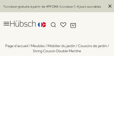
*Livraison gratuite à partir de
499 DKK
/Livraison 1-4 jours ouvrables
Page d'accueil
/
Meubles
/
Mobilier du jardin
/
Coussins de jardin
/
String Coussin Double Menthe