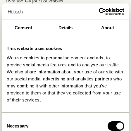
Livraison 1-4 jours ouvrables
Retour 30 jours
Livraison gratuite à partir de
499 DKK
*
Consent
Details
About
Produits similaires
This website uses cookies
We use cookies to personalise content and ads, to
provide social media features and to analyse our traffic.
We also share information about your use of our site with
our social media, advertising and analytics partners who
may combine it with other information that you’ve
provided to them or that they’ve collected from your use
of their services.
Consent
Long Banc Vert Clair
Layer Banc Naturel
Necessary
2.549,00
kr.
3.299,00
kr.
Selection