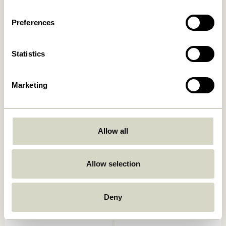
Ajouter au panier
Ajouter au panier
Preferences
-20%
-20%
Statistics
Marketing
Allow all
Koi Banc Bleu/Bleu foncé
Koi Banc Vert/Gris
1.099,00
kr.
879,20
kr.
1.099,00
kr.
879,20
kr.
Allow selection
Ajouter au panier
Ajouter au panier
Deny