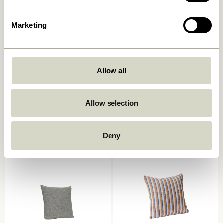
Marketing
Allow all
Ori Pude Olivengrøn/Beige
Muted Stolehynde
Mørkegrå
Allow selection
449,00
kr.
249,00
kr.
Tilføj til kurv
Tilføj til kurv
Deny
-40%
-30%