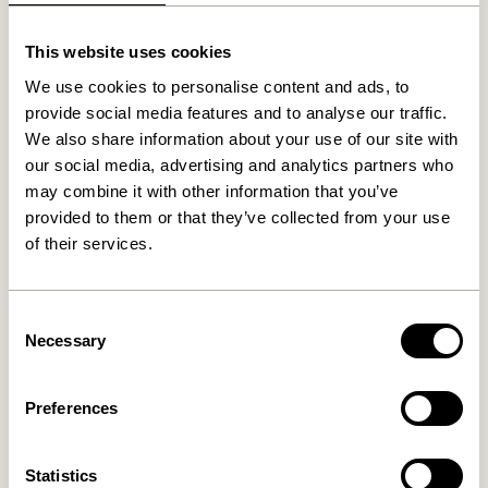
Relaterede varer
This website uses cookies
We use cookies to personalise content and ads, to
provide social media features and to analyse our traffic.
We also share information about your use of our site with
our social media, advertising and analytics partners who
may combine it with other information that you’ve
provided to them or that they’ve collected from your use
of their services.
Consent
Blend Pude Mørkeblå
Blend Pude Lyseblå
Necessary
Selection
419,00
kr.
419,00
kr.
Preferences
Tilføj til kurv
Tilføj til kurv
Statistics