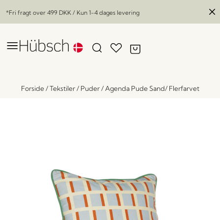
*Fri fragt over
499 DKK
/ Kun 1-4 dages levering
Forside
/
Tekstiler
/
Puder
/
Agenda Pude Sand/ Flerfarvet