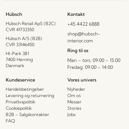
Hübsch
Kontakt
Hübsch Retail ApS (B2C)
+45 4422 6888
CVR 41732350
shop@hubsch-
Hübsch A/S (B2B)
interior.com
CVR 33146450
Ring til os
HI-Park 381
7400 Herning
Man – tors: 09:00 – 15:00
Danmark
Fredag: 09:00 – 14:00
Kundeservice
Vores univers
Handelsbetingelser
Nyheder
Levering og returnering
Om os
Privatlivspolitik
Messer
Cookiepolitik
Stories
B2B – Salgskontakter
Jobs
FAQ