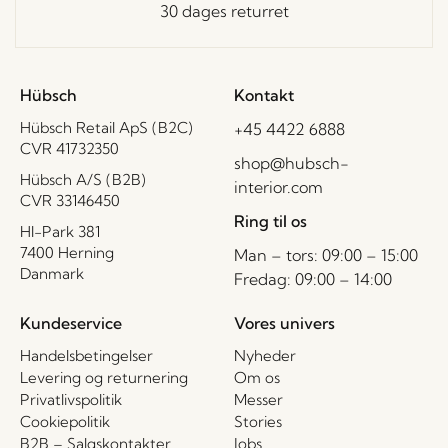
30 dages returret
Hübsch
Kontakt
Hübsch Retail ApS (B2C)
+45 4422 6888
CVR 41732350
shop@hubsch-
Hübsch A/S (B2B)
interior.com
CVR 33146450
Ring til os
HI-Park 381
7400 Herning
Man – tors: 09:00 – 15:00
Danmark
Fredag: 09:00 – 14:00
Kundeservice
Vores univers
Handelsbetingelser
Nyheder
Levering og returnering
Om os
Privatlivspolitik
Messer
Cookiepolitik
Stories
B2B – Salgskontakter
Jobs