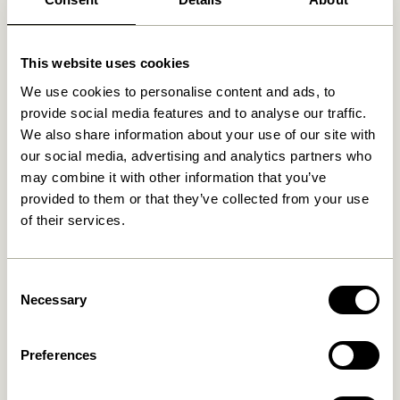
This website uses cookies
Relaterede varer
We use cookies to personalise content and ads, to
provide social media features and to analyse our traffic.
We also share information about your use of our site with
our social media, advertising and analytics partners who
may combine it with other information that you’ve
provided to them or that they’ve collected from your use
of their services.
Consent
Necessary
Selection
Blend Pude Mørkeblå
Blend Pude Lyseblå
419,00
kr.
419,00
kr.
Preferences
Tilføj til kurv
Tilføj til kurv