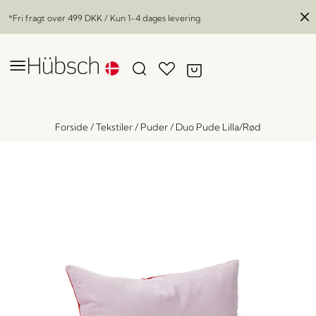
*Fri fragt over
499 DKK
/ Kun 1-4 dages levering
Forside
/
Tekstiler
/
Puder
/
Duo Pude Lilla/Rød