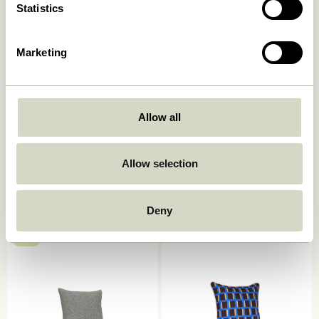
Statistics
Marketing
Allow all
Ori Pude Olivengrøn/Beige
Muted Stolehynde
Mørkegrå
Allow selection
449,00
kr.
249,00
kr.
Tilføj til kurv
Tilføj til kurv
Deny
-40%