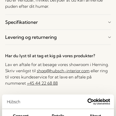
rød er vendbar, hvilket betyder at du kan anvende
puden efter dit humør.
Specifikationer
Levering og returnering
Har du lyst til at tag et kig på vores produkter?
Lav en aftale for at besøge vores showroom i Herning.
Skriv venligst til
shop@hubsch-interior.com
eller ring
til vores kundeservice for at lave en aftale på
nummeret
+45 44 22 68 88
Levering indenfor 1-4 hverdage
30 dages returret
Fri fragt over
499 DKK
*
Consent
Details
About