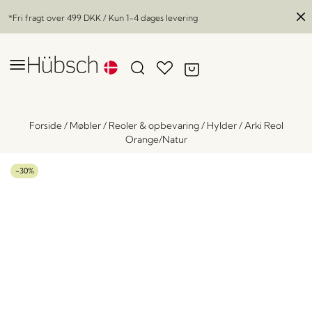
*Fri fragt over
499 DKK
/ Kun 1-4 dages levering
Forside
/
Møbler
/
Reoler & opbevaring
/
Hylder
/
Arki Reol
Orange/Natur
-30%