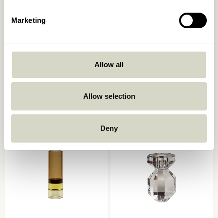
Marketing
Allow all
Kindred Lysestage Lysegrå
Astro Lysestage Lyserød
(sæt af 2)
559,00
kr.
559,00
kr.
Allow selection
Tilføj til kurv
Tilføj til kurv
Deny