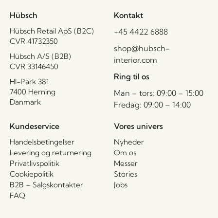
Hübsch
Kontakt
Hübsch Retail ApS (B2C)
+45 4422 6888
CVR 41732350
shop@hubsch-
Hübsch A/S (B2B)
interior.com
CVR 33146450
Ring til os
HI-Park 381
7400 Herning
Man – tors: 09:00 – 15:00
Danmark
Fredag: 09:00 – 14:00
Kundeservice
Vores univers
Handelsbetingelser
Nyheder
Levering og returnering
Om os
Privatlivspolitik
Messer
Cookiepolitik
Stories
B2B – Salgskontakter
Jobs
FAQ