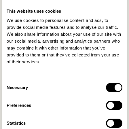
Relaterede varer
This website uses cookies
We use cookies to personalise content and ads, to
provide social media features and to analyse our traffic.
We also share information about your use of our site with
our social media, advertising and analytics partners who
may combine it with other information that you’ve
provided to them or that they’ve collected from your use
of their services.
Doodle Lysestage Blå
Block Lysestage Brun/Green
Consent
& Gray/Lyserød (sæt af 2)
Necessary
Selection
419,00
kr.
76,00
kr.
Tilføj til kurv
Tilføj til kurv
Preferences
Statistics