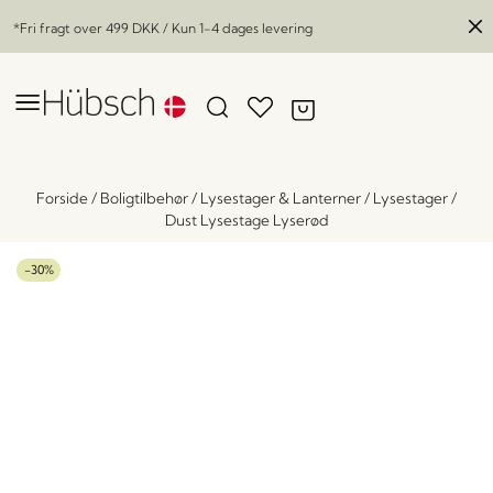
*Fri fragt over
499 DKK
/ Kun 1-4 dages levering
Forside
/
Boligtilbehør
/
Lysestager & Lanterner
/
Lysestager
/
Dust Lysestage Lyserød
-30%