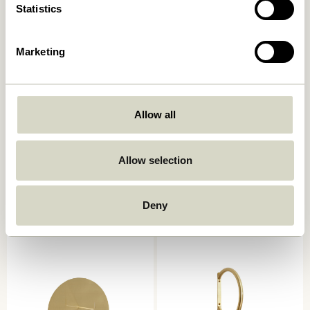
Statistics
Marketing
Allow all
Spot Knager Flerfarvet (sæt
Double Magasinholder med
Allow selection
af 3)
krog Rød
359,00
kr.
419,00
kr.
Tilføj til kurv
Tilføj til kurv
Deny