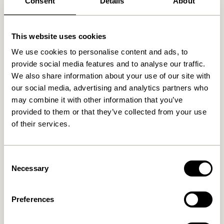
Consent
Details
About
Fri fragt over
499 DKK
*
This website uses cookies
Relaterede varer
We use cookies to personalise content and ads, to
provide social media features and to analyse our traffic.
We also share information about your use of our site with
our social media, advertising and analytics partners who
may combine it with other information that you’ve
provided to them or that they’ve collected from your use
of their services.
Consent
Necessary
Selection
Nami Knage Gul
Entre Knage Small Natur
169,00
kr.
36,00
kr.
Preferences
Tilføj til kurv
Tilføj til kurv