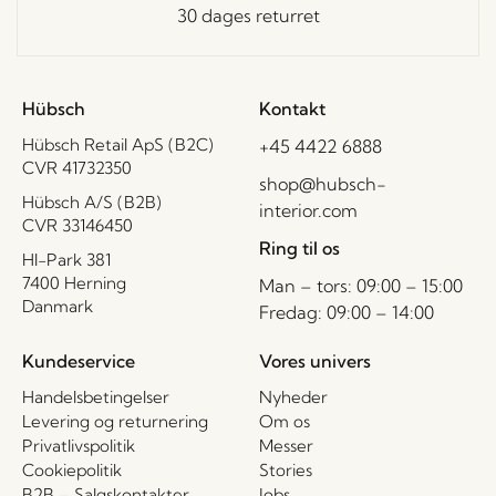
30 dages returret
Hübsch
Kontakt
Hübsch Retail ApS (B2C)
+45 4422 6888
CVR 41732350
shop@hubsch-
Hübsch A/S (B2B)
interior.com
CVR 33146450
Ring til os
HI-Park 381
7400 Herning
Man – tors: 09:00 – 15:00
Danmark
Fredag: 09:00 – 14:00
Kundeservice
Vores univers
Handelsbetingelser
Nyheder
Levering og returnering
Om os
Privatlivspolitik
Messer
Cookiepolitik
Stories
B2B – Salgskontakter
Jobs