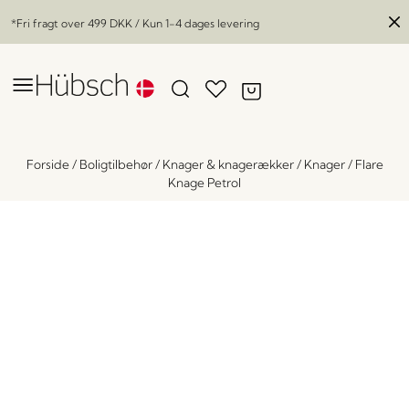
*Fri fragt over
499 DKK
/ Kun 1-4 dages levering
Forside
/
Boligtilbehør
/
Knager & knagerækker
/
Knager
/
Flare
Knage Petrol