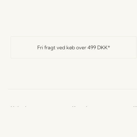
Fri fragt ved køb over
499 DKK
*
Hübsch
Kontakt
K
Hübsch Retail ApS (B2C)
+45 4422 6888
H
CVR 41732350
L
shop@hubsch-
P
Hübsch A/S (B2B)