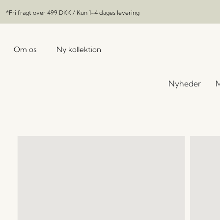
*Fri fragt over
499 DKK
/ Kun 1-4 dages levering
Om os
Ny kollektion
Nyheder
M