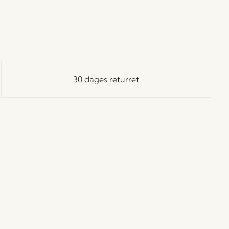
30 dages returret
ay in Touch!
 dig vores Hübsch-nyhedsbrev, og vær blandt de første
å besked om nyheder, udsalg, events og særlige tilbud.