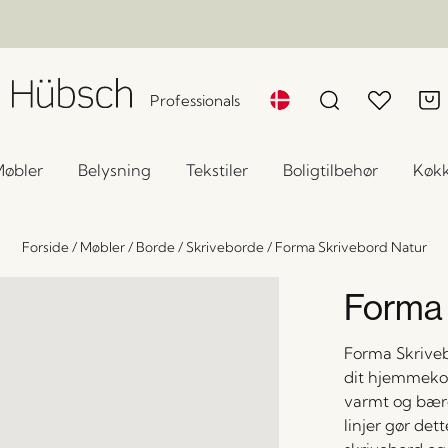
Professionals
øbler
Belysning
Tekstiler
Boligtilbehør
Køk
Forside
/
Møbler
/
Borde
/
Skriveborde
/
Forma Skrivebord Natur
Forma 
Forma Skriveb
dit hjemmekont
varmt og bære
linjer gør det