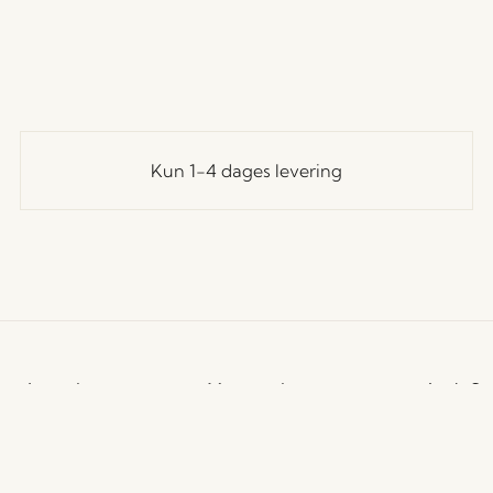
Kun 1-4 dages levering
undeservice
Vores univers
Let's St
Tilmeld
andelsbetingelser
Nyheder
til at f
evering og returnering
Om os
rivatlivspolitik
Messer