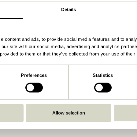
Natur
Details
140x70xh78cm
32.000
e content and ads, to provide social media features and to analy
74
 our site with our social media, advertising and analytics partn
Ja
 provided to them or that they’ve collected from your use of their
Download
Se vejledning
Preferences
Statistics
Indendørs
Allow selection