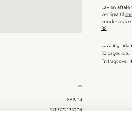
Lav en aftale
venligst til
sh
kundeservice 
88
Levering inden
30 dages retur
Fri fragt over
881904
5712772135204
MDF, Egetræsfiner
Ja