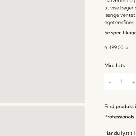
skrivebord og 
at vise bøger 
længe ventet t
egetræsfiner,
Se specifikati
6.499,00
kr.
Min. 1 stk
Find produkt i
Professionals
Har du lyst ti