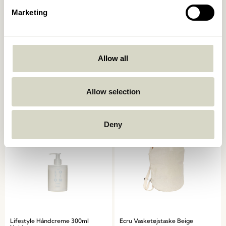
Marketing
Crave Salatbestik
Lifestyle Håndcreme 75ml
Allow all
Flerfarvet (sæt af 2)
Hvid
249,00
kr.
73,00
kr.
Allow selection
Tilføj til kurv
Tilføj til kurv
Deny
Lifestyle Håndcreme 300ml
Ecru Vasketøjstaske Beige