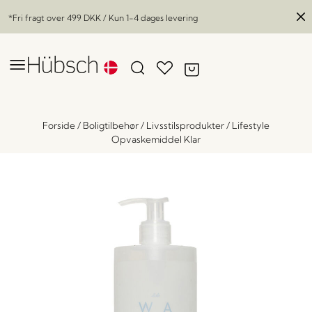
*Fri fragt over
499 DKK
/ Kun 1-4 dages levering
Forside
/
Boligtilbehør
/
Livsstilsprodukter
/
Lifestyle
Opvaskemiddel Klar