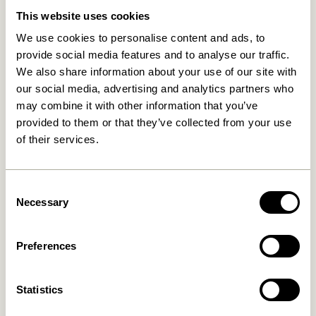
This website uses cookies
We use cookies to personalise content and ads, to
provide social media features and to analyse our traffic.
We also share information about your use of our site with
our social media, advertising and analytics partners who
may combine it with other information that you’ve
provided to them or that they’ve collected from your use
of their services.
Stilt Barstol Sand
Sortit Organiser Flerfarvet
(sæt af 4)
Consent
859,00
kr.
1.149,00
kr.
Necessary
Selection
Tilføj til kurv
Tilføj til kurv
Preferences
Statistics