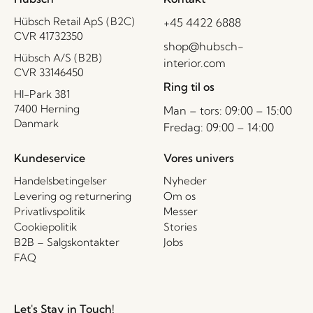
Hübsch Retail ApS (B2C)
+45 4422 6888
CVR 41732350
shop@hubsch-
Hübsch A/S (B2B)
interior.com
CVR 33146450
Ring til os
HI-Park 381
7400 Herning
Man – tors: 09:00 – 15:00
Danmark
Fredag: 09:00 – 14:00
Kundeservice
Vores univers
Handelsbetingelser
Nyheder
Levering og returnering
Om os
Privatlivspolitik
Messer
Cookiepolitik
Stories
B2B – Salgskontakter
Jobs
FAQ
Let's Stay in Touch!