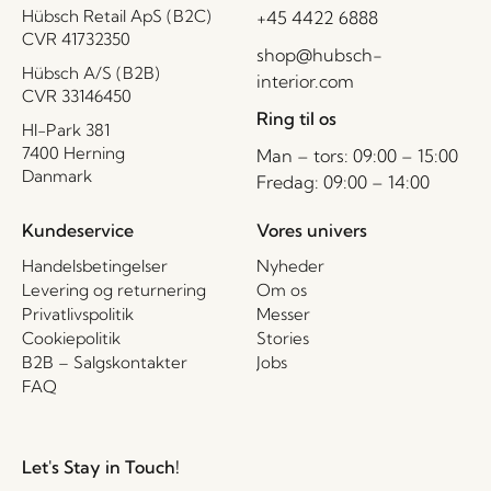
Hübsch Retail ApS (B2C)
+45 4422 6888
CVR 41732350
shop@hubsch-
Hübsch A/S (B2B)
interior.com
CVR 33146450
Ring til os
HI-Park 381
7400 Herning
Man – tors: 09:00 – 15:00
Danmark
Fredag: 09:00 – 14:00
Kundeservice
Vores univers
Handelsbetingelser
Nyheder
Levering og returnering
Om os
Privatlivspolitik
Messer
Cookiepolitik
Stories
B2B – Salgskontakter
Jobs
FAQ
Let's Stay in Touch!