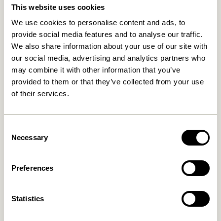
This website uses cookies
Relaterede varer
We use cookies to personalise content and ads, to
provide social media features and to analyse our traffic.
We also share information about your use of our site with
our social media, advertising and analytics partners who
may combine it with other information that you’ve
provided to them or that they’ve collected from your use
of their services.
Consent
Necessary
Selection
Dual Skænk Flerfarvet
Nobby Konsolbord Natur
4.899,00
kr.
3.849,00
kr.
Preferences
Tilføj til kurv
Tilføj til kurv
Statistics