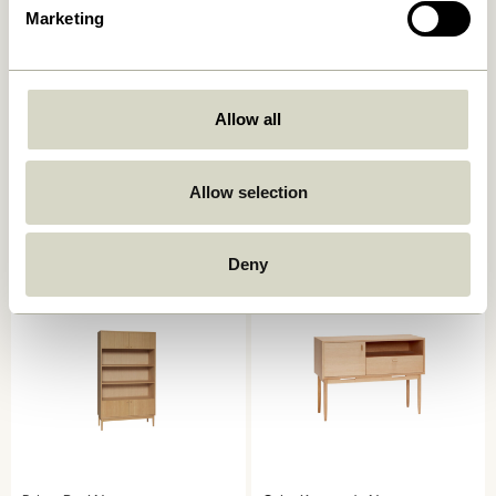
Marketing
Allow all
Ulterior Skab Natur
Cube Skænk Natur
6.599,00
kr.
8.099,00
kr.
Allow selection
Tilføj til kurv
Tilføj til kurv
Deny