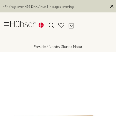
*Fri fragt over
499 DKK
/ Kun 1-4 dages levering
Forside
/
Nobby Skænk Natur