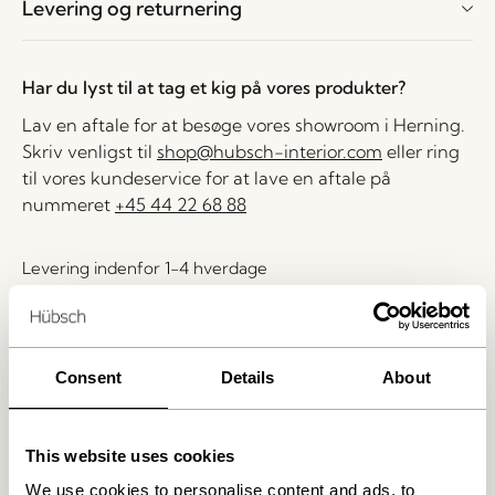
Levering og returnering
Har du lyst til at tag et kig på vores produkter?
Lav en aftale for at besøge vores showroom i Herning.
Skriv venligst til
shop@hubsch-interior.com
eller ring
til vores kundeservice for at lave en aftale på
nummeret
+45 44 22 68 88
Levering indenfor 1-4 hverdage
30 dages returret
Fri fragt over
499 DKK
*
Consent
Details
About
Relaterede varer
This website uses cookies
We use cookies to personalise content and ads, to