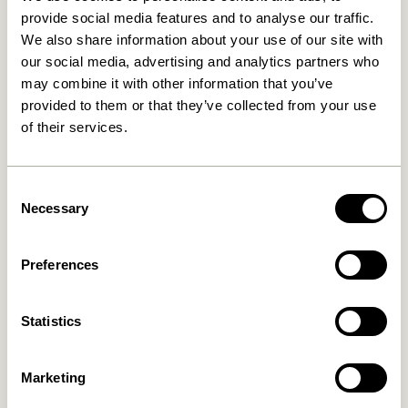
provide social media features and to analyse our traffic.
We also share information about your use of our site with
our social media, advertising and analytics partners who
may combine it with other information that you’ve
provided to them or that they’ve collected from your use
of their services.
Nobby Skænk Natur
Nobby Konsolbord Natur
Consent
8.099,00
kr.
3.849,00
kr.
Necessary
Selection
Tilføj til kurv
Tilføj til kurv
Preferences
Statistics
Marketing