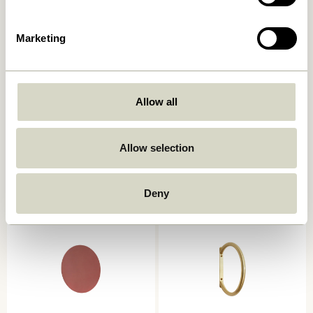
Marketing
Allow all
Spot Knager Flerfarvet (sæt
Loop Håndklædeholder
af 3)
Lysegrå
359,00
kr.
Allow selection
309,00
kr.
Tilføj til kurv
Tilføj til kurv
Deny