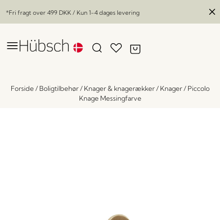
*Fri fragt over
499 DKK
/ Kun 1-4 dages levering
Forside
/
Boligtilbehør
/
Knager & knagerækker
/
Knager
/
Piccolo
Knage Messingfarve