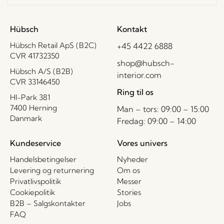
Hübsch
Kontakt
Hübsch Retail ApS (B2C)
+45 4422 6888
CVR 41732350
shop@hubsch-
Hübsch A/S (B2B)
interior.com
CVR 33146450
Ring til os
HI-Park 381
7400 Herning
Man – tors: 09:00 – 15:00
Danmark
Fredag: 09:00 – 14:00
Kundeservice
Vores univers
Handelsbetingelser
Nyheder
Levering og returnering
Om os
Privatlivspolitik
Messer
Cookiepolitik
Stories
B2B – Salgskontakter
Jobs
FAQ