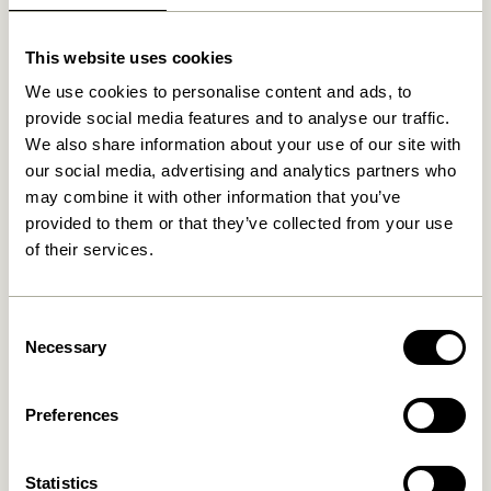
Relaterede varer
This website uses cookies
We use cookies to personalise content and ads, to
provide social media features and to analyse our traffic.
We also share information about your use of our site with
our social media, advertising and analytics partners who
may combine it with other information that you’ve
provided to them or that they’ve collected from your use
of their services.
Consent
Nami Knage Gul
Entre Knage Small Natur
Necessary
Selection
169,00
kr.
36,00
kr.
Tilføj til kurv
Tilføj til kurv
Preferences
Statistics