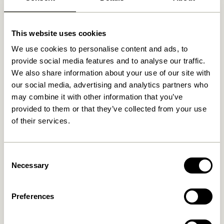
This website uses cookies
Relaterede varer
We use cookies to personalise content and ads, to
provide social media features and to analyse our traffic.
We also share information about your use of our site with
our social media, advertising and analytics partners who
may combine it with other information that you’ve
provided to them or that they’ve collected from your use
of their services.
Consent
Necessary
Selection
Cheery Kurve Natur (sæt af
Laundromat Vasketøjskurv
2)
Firkantet Blå/Natur (sæt af
2)
999,00
kr.
Preferences
619,00
kr.
Tilføj til kurv
Tilføj til kurv