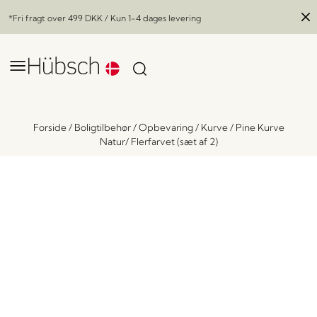
*Fri fragt over
499 DKK
/ Kun 1-4 dages levering
Forside
/
Boligtilbehør
/
Opbevaring
/
Kurve
/
Pine Kurve
Natur/ Flerfarvet (sæt af 2)