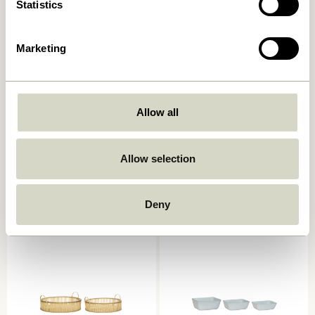
Statistics
Marketing
Allow all
Allow selection
Stream Kurve Flerfarvet
Current Kurv Natur/Sort
(sæt af 2)
669,00
kr.
559,00
kr.
Deny
Tilføj til kurv
Tilføj til kurv