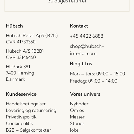
30 dages returret
Hübsch
Kontakt
Hübsch Retail ApS (B2C)
+45 4422 6888
CVR 41732350
shop@hubsch-
Hübsch A/S (B2B)
interior.com
CVR 33146450
Ring til os
HI-Park 381
7400 Herning
Man – tors: 09:00 – 15:00
Danmark
Fredag: 09:00 – 14:00
Kundeservice
Vores univers
Handelsbetingelser
Nyheder
Levering og returnering
Om os
Privatlivspolitik
Messer
Cookiepolitik
Stories
B2B – Salgskontakter
Jobs