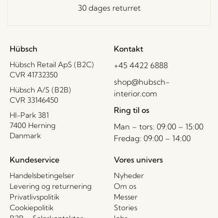
30 dages returret
Hübsch
Kontakt
Hübsch Retail ApS (B2C)
+45 4422 6888
CVR 41732350
shop@hubsch-
Hübsch A/S (B2B)
interior.com
CVR 33146450
Ring til os
HI-Park 381
7400 Herning
Man – tors: 09:00 – 15:00
Danmark
Fredag: 09:00 – 14:00
Kundeservice
Vores univers
Handelsbetingelser
Nyheder
Levering og returnering
Om os
Privatlivspolitik
Messer
Cookiepolitik
Stories