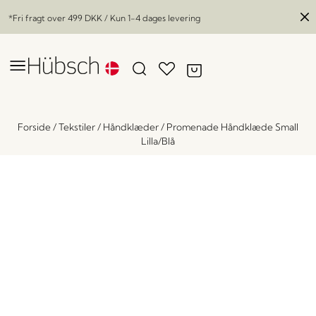
*Fri fragt over
499 DKK
/ Kun 1-4 dages levering
Forside
/
Tekstiler
/
Håndklæder
/
Promenade Håndklæde Small
Lilla/Blå