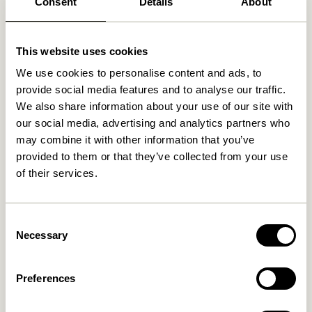
Consent
Details
About
Fri fragt over
499 DKK
*
This website uses cookies
We use cookies to personalise content and ads, to
Relaterede varer
provide social media features and to analyse our traffic.
We also share information about your use of our site with
our social media, advertising and analytics partners who
may combine it with other information that you’ve
provided to them or that they’ve collected from your use
of their services.
Consent
Necessary
Selection
Paza Sofa Lysegrøn
Less Sidebord Natur
7.699,00
kr.
1.549,00
kr.
Preferences
Tilføj til kurv
Tilføj til kurv