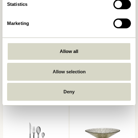
Statistics
Marketing
Allow all
Sui Kande Bubbles Klar
Sui Drikkeglas Bubbles Klar
Allow selection
199,00
kr.
42,00
kr.
Tilføj til kurv
Tilføj til kurv
Deny