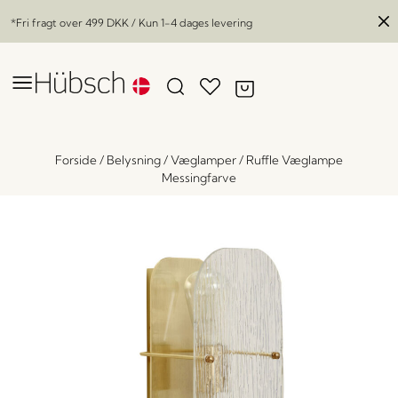
*Fri fragt over
499 DKK
/ Kun 1-4 dages levering
Forside
/
Belysning
/
Væglamper
/
Ruffle Væglampe
Messingfarve