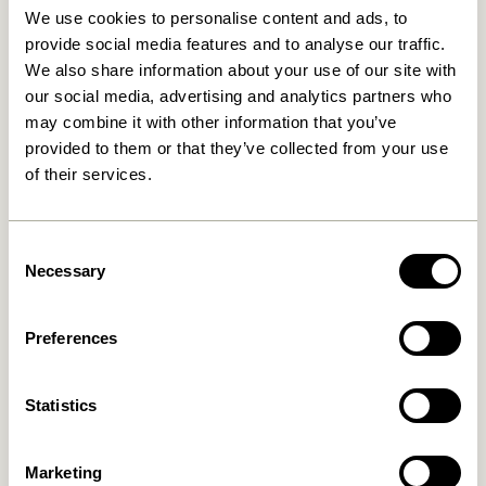
We use cookies to personalise content and ads, to
provide social media features and to analyse our traffic.
We also share information about your use of our site with
our social media, advertising and analytics partners who
may combine it with other information that you’ve
provided to them or that they’ve collected from your use
of their services.
Cover Væglampe Sort
Arte Væglampe Blå/Sand
859,00
kr.
Consent
829,00
kr.
Necessary
Selection
Tilføj til kurv
Tilføj til kurv
Preferences
Statistics
Marketing