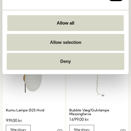
Serendipity Væglampe Sort
Kumu Lampe Ø18 Hvid
Allow all
829,00
kr.
859,00
kr.
Tilføj til kurv
Tilføj til kurv
Allow selection
Deny
Kumu Lampe Ø25 Hvid
Bubble Væg/Gulvlampe
Messingfarve
1.699,00
kr.
919,00
kr.
Tilføj til kurv
Tilføj til kurv