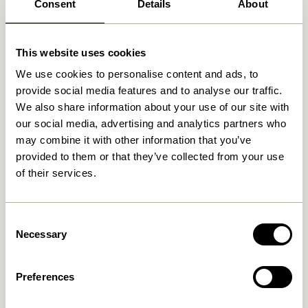
Consent
Details
About
Fri fragt over
499 DKK
*
This website uses cookies
Relaterede varer
We use cookies to personalise content and ads, to
provide social media features and to analyse our traffic.
We also share information about your use of our site with
our social media, advertising and analytics partners who
may combine it with other information that you’ve
provided to them or that they’ve collected from your use
of their services.
Consent
Necessary
Selection
Crave Salatbestik
Amare Middagstallerken
Flerfarvet (sæt af 2)
Brun
249,00
kr.
Preferences
169,00
kr.
Tilføj til kurv
Tilføj til kurv