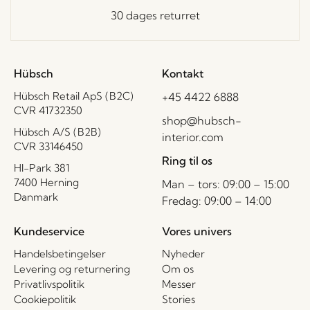
30 dages returret
Hübsch
Kontakt
Hübsch Retail ApS (B2C)
+45 4422 6888
CVR 41732350
shop@hubsch-
Hübsch A/S (B2B)
interior.com
CVR 33146450
Ring til os
HI-Park 381
7400 Herning
Man – tors: 09:00 – 15:00
Danmark
Fredag: 09:00 – 14:00
Kundeservice
Vores univers
Handelsbetingelser
Nyheder
Levering og returnering
Om os
Privatlivspolitik
Messer
Cookiepolitik
Stories