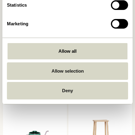
Statistics
Marketing
Allow all
Allow selection
Oblique Barstol Sort
Oblique Barstol Natur
3.749,00
kr.
3.749,00
kr.
Deny
Tilføj til kurv
Tilføj til kurv