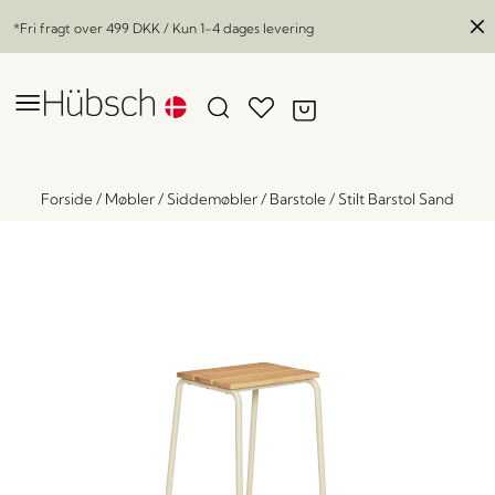
*Fri fragt over
499 DKK
/ Kun 1-4 dages levering
Forside
/
Møbler
/
Siddemøbler
/
Barstole
/
Stilt Barstol Sand