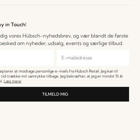
ay in Touch!
 dig vores Hübsch-nyhedsbrev, og vær blandt de første
å besked om nyheder, udsalg, events og særlige tilbud.
cepterer at modtage personlige e-mails fra Hübsch Retail. Jeg kan til
 tid trække mit samtykke tilbage. Jeg bekræfter, at jeg er mindst 15 år
l.
Læs mere
TILMELD MIG