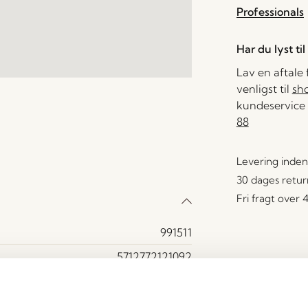
Professionals
Har du lyst ti
Lav en aftale
venligst til
sh
kundeservice 
88
Levering inden
30 dages retur
Fri fragt over
991511
5712772121092
Jern
Hvid