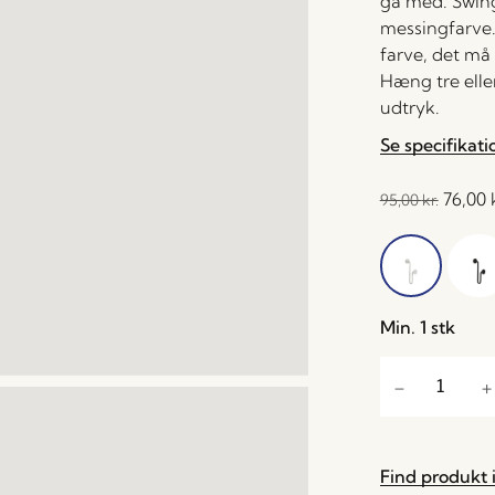
gå med. Swing 
messingfarve.
farve, det m
Hæng tre eller
udtryk.
Se specifikati
76,00
95,00
kr.
Min. 1 stk
Find produkt i