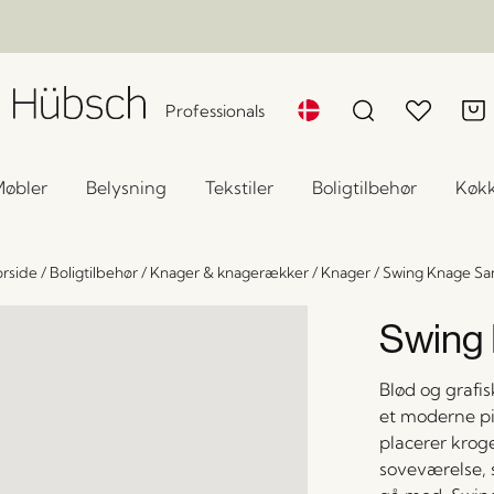
Professionals
øbler
Belysning
Tekstiler
Boligtilbehør
Køk
rside
/
Boligtilbehør
/
Knager & knagerækker
/
Knager
/
Swing Knage Sa
Swing
Blød og grafis
et moderne pi
placerer krog
soveværelse, s