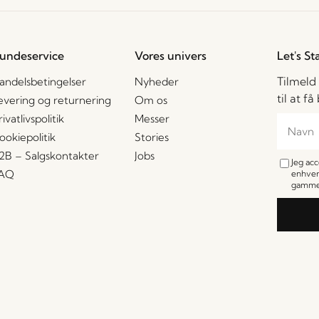
undeservice
Vores univers
Let's St
Tilmeld
andelsbetingelser
Nyheder
til at f
evering og returnering
Om os
rivatlivspolitik
Messer
ookiepolitik
Stories
2B – Salgskontakter
Jobs
Jeg ac
AQ
enhver
gamme