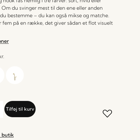
hook fås nemlig i tre farver: sort, hvid eller
 Om du svinger mest til den ene eller anden
å du bestemme – du kan også mikse og matche.
 fem på en række, det giver sådan et flot visuelt
oner
kr.
Tilføj til kurv
 butik