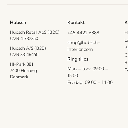
Hübsch
Kontakt
K
Hübsch Retail ApS (B2C)
+45 4422 6888
H
CVR 41732350
L
shop@hubsch-
P
Hübsch A/S (B2B)
interior.com
CVR 33146450
C
Ring til os
B
HI-Park 381
Man – tors: 09:00 –
F
7400 Herning
15:00
Danmark
Fredag: 09:00 – 14:00