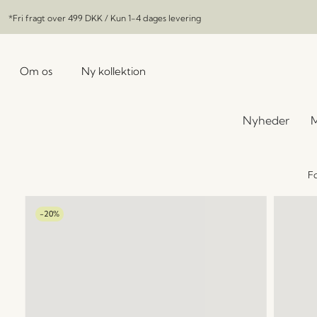
*Fri fragt over
499 DKK
/ Kun 1-4 dages levering
Om os
Ny kollektion
Nyheder
M
Fo
-20%