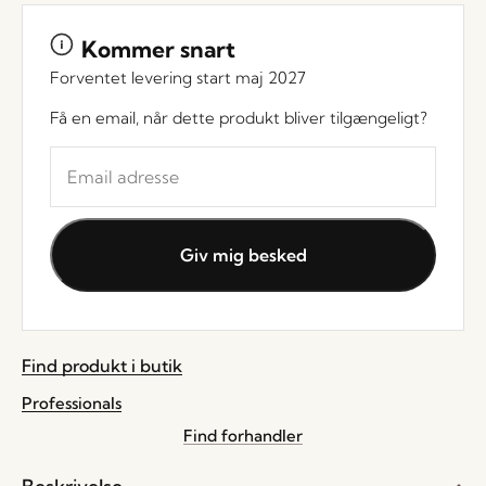
Kommer snart
Forventet levering start maj 2027
Få en email, når dette produkt bliver tilgængeligt?
Indtast
din
e-
mail
Giv mig besked
adresse
for
at
blive
Find produkt i butik
sat
på
Professionals
ventelisten
Find forhandler
for
dette