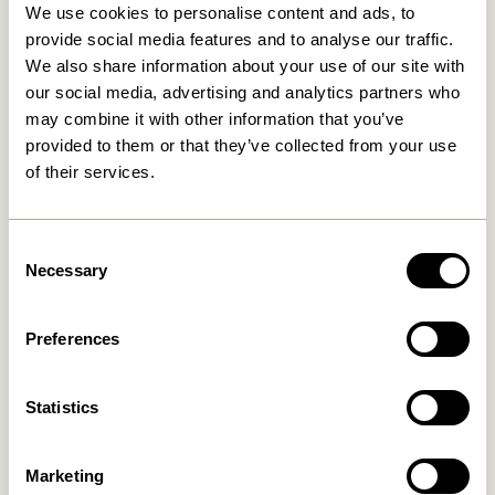
nummeret
+45 44 22 68 88
We use cookies to personalise content and ads, to
provide social media features and to analyse our traffic.
We also share information about your use of our site with
Levering indenfor 1-4 hverdage
our social media, advertising and analytics partners who
30 dages returret
may combine it with other information that you’ve
Fri fragt over
499 DKK
*
provided to them or that they’ve collected from your use
of their services.
Relaterede varer
Consent
Necessary
Selection
UDENDØRS
NYHED
UDENDØRS
NYHED
Preferences
Statistics
Marketing