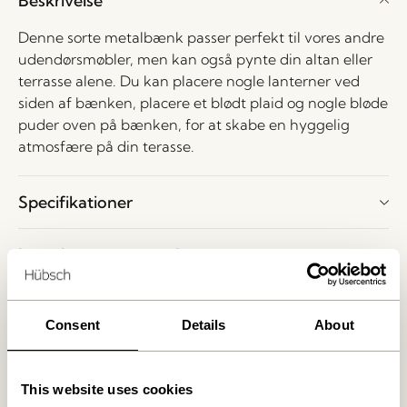
Beskrivelse
produkt
Denne sorte metalbænk passer perfekt til vores andre
udendørsmøbler, men kan også pynte din altan eller
terrasse alene. Du kan placere nogle lanterner ved
siden af bænken, placere et blødt plaid og nogle bløde
puder oven på bænken, for at skabe en hyggelig
atmosfære på din terasse.
Specifikationer
Levering og returnering
Har du lyst til at tag et kig på vores produkter?
Consent
Details
About
Lav en aftale for at besøge vores showroom i Herning.
Skriv venligst til
shop@hubsch-interior.com
eller ring
This website uses cookies
til vores kundeservice for at lave en aftale på