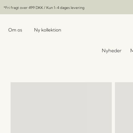
*Fri fragt over
499 DKK
/ Kun 1-4 dages levering
Om os
Ny kollektion
Nyheder
M