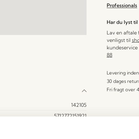
Professionals
Har du lyst ti
Lav en aftale
venligst til
sh
kundeservice 
88
Levering inden
30 dages retur
Fri fragt over
142105
5712772151921
Aluminium, Olefin
15000