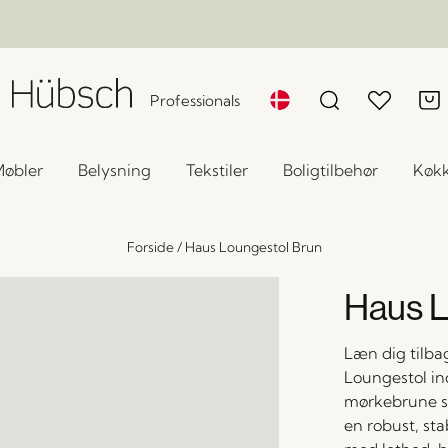
Professionals
øbler
Belysning
Tekstiler
Boligtilbehør
Køk
Forside
/
Haus Loungestol Brun
Haus L
Læn dig tilba
Loungestol i
mørkebrune si
en robust, sta