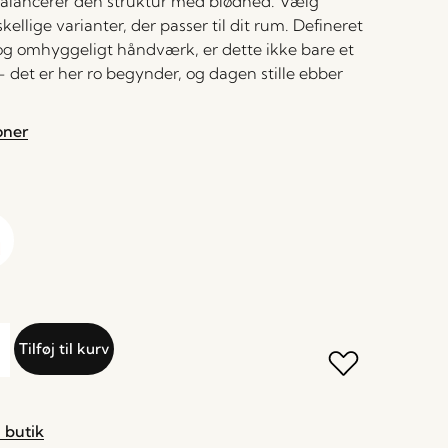
alancerer den struktur med blødhed. Vælg
kellige varianter, der passer til dit rum. Defineret
r og omhyggeligt håndværk, er dette ikke bare et
– det er her ro begynder, og dagen stille ebber
oner
Tilføj til kurv
 butik