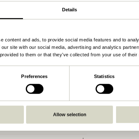
5
Details
4
Brun, Mørkeblå
e content and ads, to provide social media features and to analy
65x62xh71cm
 our site with our social media, advertising and analytics partn
7.000
 provided to them or that they’ve collected from your use of their
38
50
Preferences
Statistics
150
39
Ja
Allow selection
Vand og klud
30