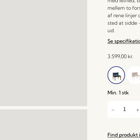
med lethed, b
mellem to fors
af rene linje
sted at sidde 
ud.
Se specifikati
3.599,00
kr.
Min. 1 stk
Find produkt i