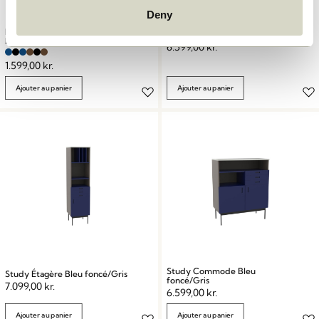
Deny
Koi Chaises de salle à manger
Study Table console Bleu foncé
Bleu/Marron/Noir
6.599,00
kr.
1.599,00
kr.
Ajouter au panier
Ajouter au panier
Study Commode Bleu
Study Étagère Bleu foncé/Gris
foncé/Gris
7.099,00
kr.
6.599,00
kr.
Ajouter au panier
Ajouter au panier