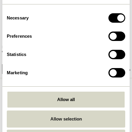
Consent
Necessary
Selection
Preferences
Noir Tables de chevet
Noir Tables de chevet Noir
Vert/Blanc cassé
Statistics
2.049,00
kr.
2.049,00
kr.
Ajouter au panier
Ajouter au panier
Marketing
Allow all
Allow selection