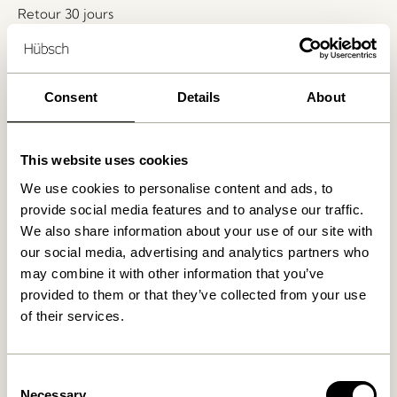
Retour 30 jours
Livraison gratuite à partir de
499 DKK
*
Consent
Details
About
Produits similaires
This website uses cookies
We use cookies to personalise content and ads, to
provide social media features and to analyse our traffic.
We also share information about your use of our site with
our social media, advertising and analytics partners who
may combine it with other information that you’ve
provided to them or that they’ve collected from your use
of their services.
Lotus Pots à suspendre Bleu
Bloom Pots à suspendre
pétrole (set de 2)
Large Khaki (set de 3)
Consent
Necessary