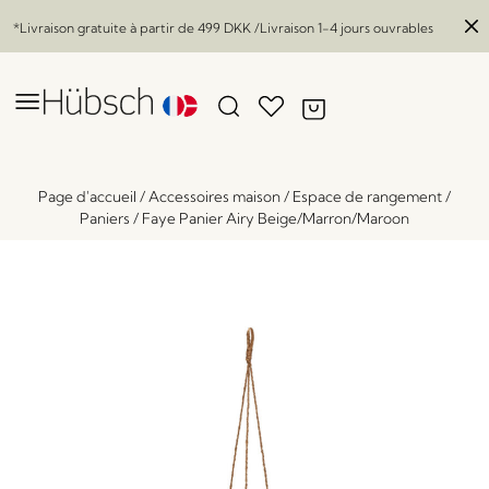
*Livraison gratuite à partir de
499 DKK
/Livraison 1-4 jours ouvrables
Page d'accueil
/
Accessoires maison
/
Espace de rangement
/
Paniers
/
Faye Panier Airy Beige/Marron/Maroon