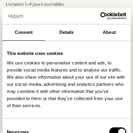
Livraison 1-4 jours ouvrables
Retour 30 jours
Livraison gratuite à partir de
499 DKK
*
Consent
Details
About
Produits similaires
This website uses cookies
We use cookies to personalise content and ads, to
provide social media features and to analyse our traffic.
We also share information about your use of our site with
our social media, advertising and analytics partners who
may combine it with other information that you’ve
provided to them or that they’ve collected from your use
of their services.
Consent
Rocco Pouf Ocre
Rocco Pouf Vert Clair
Necessary