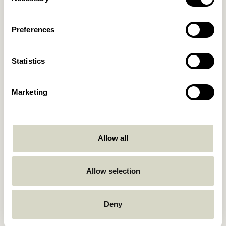
Selection
1.299,00
kr.
1.299,00
kr.
Ajouter au panier
Ajouter au panier
Preferences
Statistics
Marketing
Allow all
Mochi Pouf
Mochi Pouf
Bleu/ Multicoloré
Sable/ Multicoloré
1.549,00
kr.
Allow selection
1.549,00
kr.
Ajouter au panier
Ajouter au panier
Deny
-20%