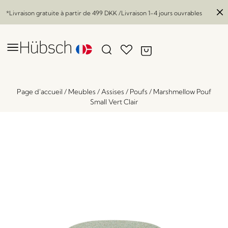
*Livraison gratuite à partir de
499 DKK
/Livraison 1-4 jours ouvrables
Page d'accueil
/
Meubles
/
Assises
/
Poufs
/
Marshmellow Pouf
Small Vert Clair