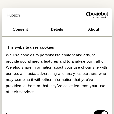
Livraison 1-4 jours ouvrables
Retour 30 jours
Livraison gratuite à partir de
499 DKK
*
Consent
Details
About
This website uses cookies
Produits similaires
We use cookies to personalise content and ads, to
provide social media features and to analyse our traffic.
We also share information about your use of our site with
our social media, advertising and analytics partners who
may combine it with other information that you’ve
provided to them or that they’ve collected from your use
of their services.
Consent