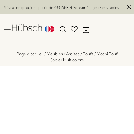
*Livraison gratuite à partir de
499 DKK
/Livraison 1-4 jours ouvrables
Page d'accueil
/
Meubles
/
Assises
/
Poufs
/
Mochi Pouf
Sable/ Multicoloré