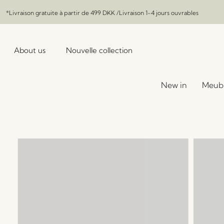
*Livraison gratuite à partir de
499 DKK
/Livraison 1-4 jours ouvrables
About us
Nouvelle collection
New in
Meub