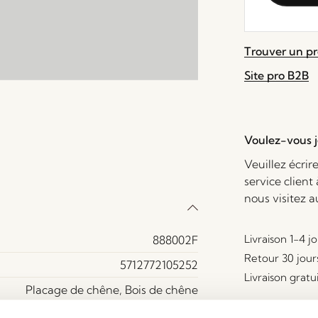
pour
rejoindre
la
Trouver un p
liste
d'attente
Site pro B2B
pour
ce
produit
Voulez-vous je
Veuillez écrir
service client
nous visitez 
Livraison 1-4 j
888002F
Retour 30 jour
5712772105252
Livraison gratu
Placage de chêne, Bois de chêne
Oui