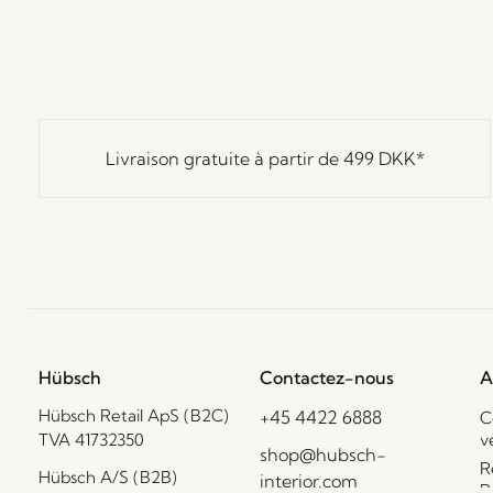
Livraison gratuite à partir de
499 DKK
*
Hübsch
Contactez-nous
A
Hübsch Retail ApS (B2C)
+45 4422 6888
C
TVA 41732350
v
shop@hubsch-
R
Hübsch A/S (B2B)
interior.com
R