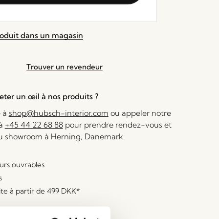
roduit dans un magasin
Trouver un revendeur
ter un œil à nos produits ?
e à
shop@hubsch-interior.com
ou appeler notre
 à
+45 44 22 68 88
pour prendre rendez-vous et
au showroom à Herning, Danemark.
ours ouvrables
s
ite à partir de
499 DKK
*