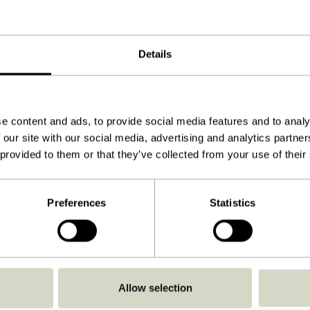
Naturel
80x27xh48cm
Details
6.000
80
e content and ads, to provide social media features and to analy
Oui
 our site with our social media, advertising and analytics partn
 provided to them or that they’ve collected from your use of their
Voir les instructions
À l'intérieur
Preferences
Statistics
Allow selection