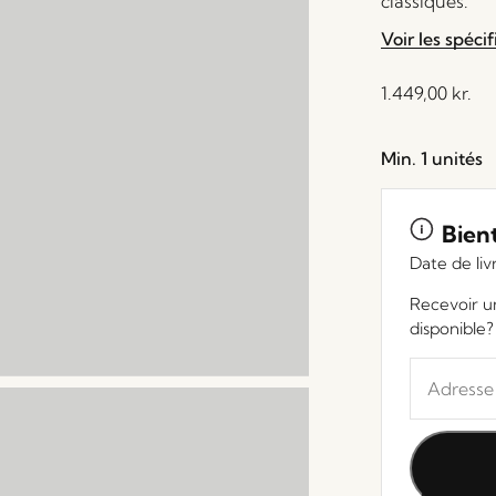
classiques.
Voir les spécif
1.449,00
kr.
Min. 1 unités
Bien
Date de li
Recevoir un
disponible?
Entrez
votre
adresse
e-
mail