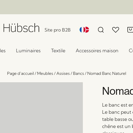
Site pro B2B
les
Luminaires
Textile
Accessoires maison
C
Page d'accueil
/
Meubles
/
Assises
/
Bancs
/
Nomad Banc Naturel
Nomad
Le banc est en
Le banc peut 
table basse o
chêne est un 